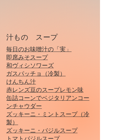
汁もの スープ
​毎日のお味噌汁の「実」
​​即席みそスープ
和ヴィシソワーズ
ガスパッチョ（冷製）
けんちん汁
​赤レンズ豆のスープレモン味
缶詰コーンでベジタリアンコー
ンチャウダー
ズッキーニ・ミントスープ（冷
製）
ズッキーニ・バジルスープ
トマトバジルスープ