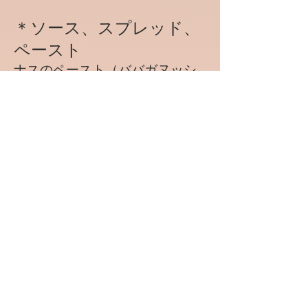
＊ソース、スプレッド、
ペースト
ナスのペースト（ババガヌッシ
ュ）
フムス スプレッド
​ビーガン・パテェ
ペスト（バジルソース）
ビーガン・オリーブのタプナー
ド
​ロメスコ・ソース
サルサ
ピザソース
​​レモンバームでペスト
マリナーラ・ソース
​ポモドーロ・ソース