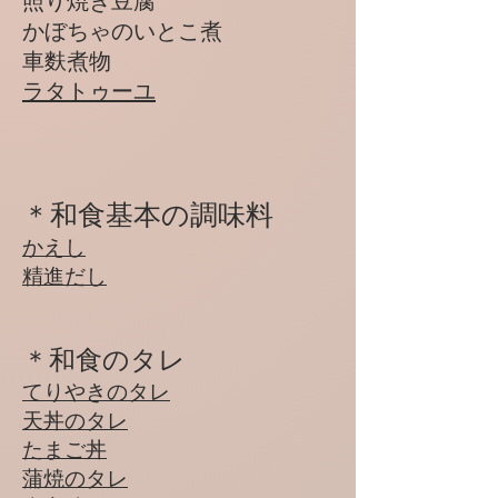
​照り焼き豆腐
かぼちゃのいとこ煮
​車麩煮物
ラタトゥーユ
＊和食基本の調味料
かえし
​​精進だし
＊和食のタレ
てりやきのタレ
天丼のタレ
たまご丼
​蒲焼のタレ