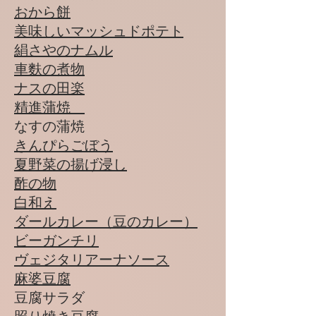
​おから餅
​美味しいマッシュドポテト
​​絹さやのナムル
​車麩の煮物
​ナスの田楽
精進蒲焼
​なすの蒲焼
きんぴらごぼう
夏野菜の揚げ浸し
​酢の物
​白和え
ダールカレー（豆のカレー）
​ビーガンチリ
​ヴェジタリアーナソース
​麻婆豆腐
豆腐サラダ