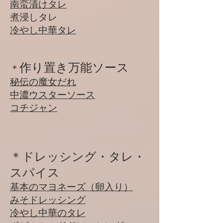
​​南蛮漬けタレ
​煮浸しタレ
冷やし中華タレ
作り置き万能ソース
​＊
​秘伝の魔女だれ
​​中濃ウスターソース
コチジャン
​＊ドレッシング・タレ・
スパイス
基本のマヨネーズ（卵入り）
みそドレッシング
冷やし中華のタレ