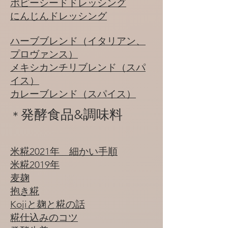
ポピーシードドレッシング
​にんじんドレッシング
ハーブブレンド（イタリアン、
プロヴァンス）
​​メキシカンチリブレンド（スパ
イス）
カレーブレンド（スパイス）
発酵食品&
調味料
​＊
米糀2021年 細かい手順
米糀2019年
麦麹
抱き糀
Kojiと麹と糀の話
糀仕込みのコツ