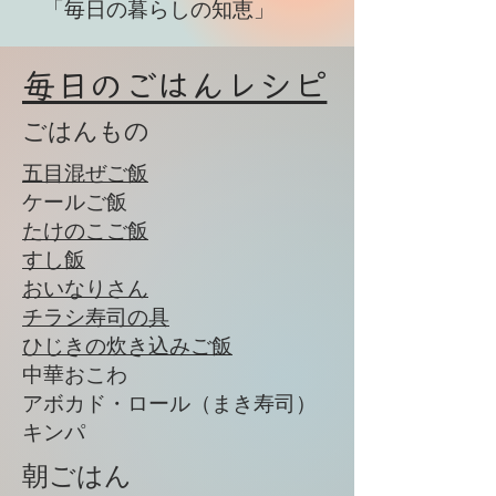
「毎日の暮らしの知恵」
毎日のごはんレシピ
ごはんもの
​五目混ぜご飯
​ケールご飯
たけのこご飯
​​すし飯
​おいなりさん
​​チラシ寿司の具
​​ひじきの炊き込みご飯
中華おこわ
​アボカド・ロール（まき寿司）
​キンパ
​朝ごはん