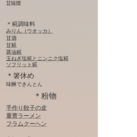
甘味噌
＊糀調味料
みりん（ウオッカ）
甘酒
​甘糀
醤油糀
玉ねぎ塩糀とニンニク塩糀
ソフリット糀
＊箸休め
​味醂できんとん
​＊粉物
手作り餃子の皮
​​重曹ラーメン
フラムクーヘン