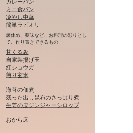
カレーパン
​ミニ食パン
​冷やし中華
​簡
単ラビオリ
箸休め、薬味など、お料理の彩りとし
て、作り置きできるもの
甘くるみ
自家製揚げ玉
紅ショウガ
​煎り玄米
海苔の佃煮
残った出し昆布のさっぱり煮
​​生姜の皮ジンジャーシロップ
​おから床