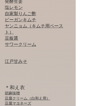
発酵生姜
塩レモン
​​自家製りんご酢
ビーガンキムチ
​ヤンニョム（キムチ用ペース
ト）
豆板醤
​​サワークリーム
江戸甘みそ
＊和え衣
胡麻味噌
豆腐クリーム（白和え用）
​豆腐マヨネーズ