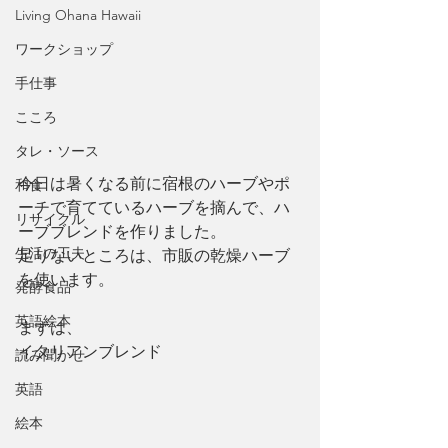
Living Ohana Hawaii
ワークショップ
手仕事
こころ
タレ・ソース
今日は暑くなる前に宿根のハーブやポ
和食
ーチで育てているハーブを摘んで、ハ
リサイクル
ーブブレンドを作りました。
生活の工夫
足りないところは、市販の乾燥ハーブ
を使います。
発酵食品
英語絵本
まずは、
イタリアンブレンド
読み聞かせ
英語
絵本