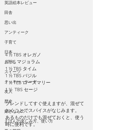
英語絵本レビュー
田舎
思い出
アンティーク
子育て
日本
4 ½ TBS オレガノ
3TBS マジョラム
おかし
1 ½ TBS タイム
スイーツ
1 ½ TBS バジル
クッキー・ケーキ
1 ½ TEB ローズマリー
1 ½  TBS セージ
友人
歴史
ブレンドしてすぐ使えますが、混ぜて
おくことでスパイスがなじみます。
好きなもの
あるものだけでも混ぜておくと、使う
えほんの楽しみ方、使い方
時に便利です。