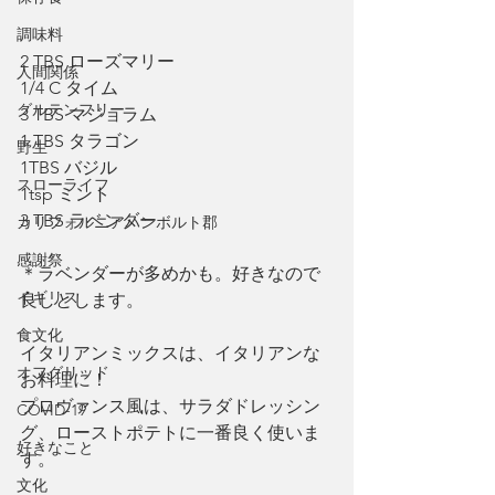
調味料
2 TBS ローズマリー
人間関係
1/4 C タイム
グルテンフリー
3 TBS マジョラム
1 TBS タラゴン
野生
1TBS バジル
スローライフ
1tsp ミント
3 TBS ラベンダー
カリフォルニアハンボルト郡
感謝祭
＊ラベンダーが多めかも。好きなので
イギリス
良しとします。
食文化
イタリアンミックスは、イタリアンな
オフグリッド
お料理に！
プロヴァンス風は、サラダドレッシン
COVID-19
グ、ローストポテトに一番良く使いま
好きなこと
す。
文化