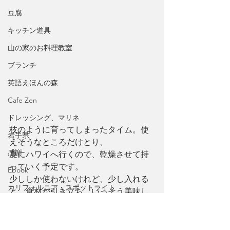
豆腐
キッチン道具
山の家のお料理教室
ブランチ
英語えほんの森
Cafe Zen
ドレッシング、マリネ
枝のように育ってしまったタイム。使
岩手県
えそうなところだけとり、
感謝
夏にハワイへ行くので、乾燥させて持
っていく予定です。
Ebook
少ししか使わないけれど、少し入れる
カリフォルニア・スポットライト
と、食材が引き立ち、いっそう美味し
くなります！
北米西海岸
パン