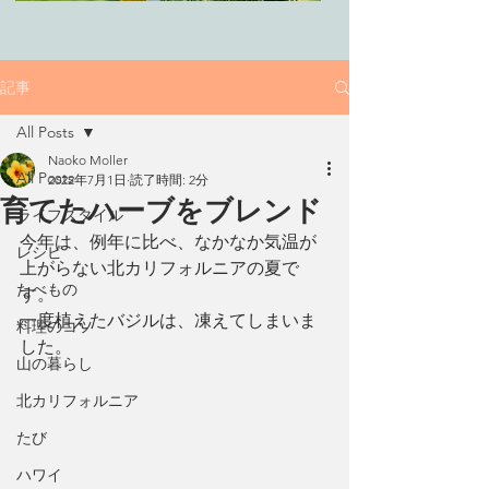
記事
All Posts
Naoko Moller
All Posts
2022年7月1日
読了時間: 2分
育てたハーブをブレンド
ライフスタイル
今年は、例年に比べ、なかなか気温が
レシピ
上がらない北カリフォルニアの夏で
たべもの
す。
一度植えたバジルは、凍えてしまいま
料理のコツ
した。
山の暮らし
北カリフォルニア
たび
ハワイ