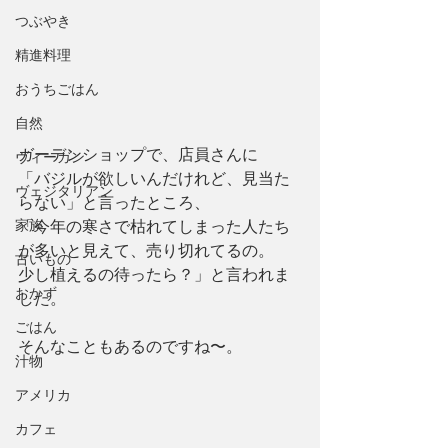
つぶやき
精進料理
おうちごはん
自然
ガーデンショップで、店員さんに
ヴィーガン
「バジルが欲しいんだけれど、見当た
ヴェジタリアン
らない」と言ったところ、
家族
「今年の寒さで枯れてしまった人たち
が多いと見えて、売り切れてるの。
古いもの
少し植えるの待ったら？」と言われま
おかず
した。
ごはん
そんなこともあるのですね〜。
汁物
アメリカ
カフェ