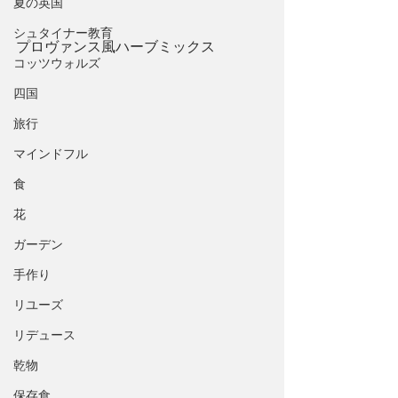
夏の英国
シュタイナー教育
プロヴァンス風ハーブミックス
コッツウォルズ
四国
旅行
マインドフル
食
花
ガーデン
手作り
リユーズ
リデュース
乾物
保存食