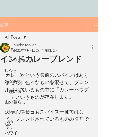
記事
All Posts
Naoko Moller
All Posts
2022年7月4日
読了時間: 2分
インドカレーブレンド
ライフスタイル
レシピ
カレー粉という名前のスパイスはあり
たべもの
ません。色々なものを混ぜて、ブレン
ドされているもの中に「カレーパウダ
料理のコツ
ー」というものが存在します。
山の暮らし
ガラムマサラもスパイス一種ではな
北カリフォルニア
く、ブレンドされているものの名前で
たび
す。
ハワイ