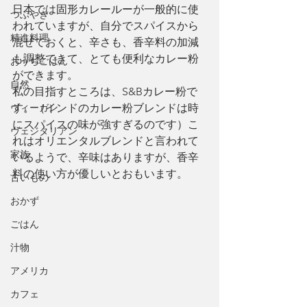
日本では固形カレールーが一般的に使
つぶやき
われていますが、自分でスパイスから
精進料理
混ぜておくと、辛さも、香辛料の加減
も調整できて、とても便利なカレー粉
おうちごはん
ができます。
自然
私の目指すところは、S&Bカレー粉で
ヴィーガン
す。（インドのカレー粉ブレンドは時
にスパイスの味が強すぎるのです）こ
ヴェジタリアン
れはオリエンタルブレンドと言われて
家族
いるようで、辛味はありますが、香辛
料の使い方が優しいとおもいます。
古いもの
おかず
ごはん
汁物
アメリカ
カフェ