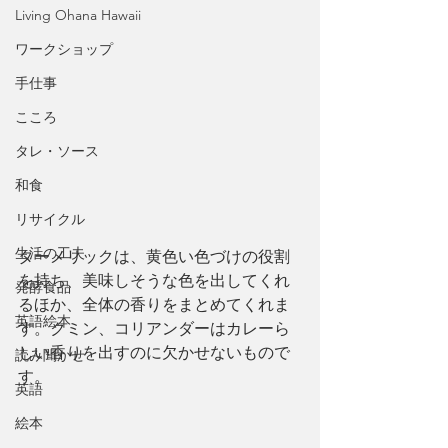
Living Ohana Hawaii
ワークショップ
手仕事
こころ
タレ・ソース
和食
リサイクル
生活の工夫
ターメリックは、黄色い色づけの役割
を持ち、美味しそうな色を出してくれ
発酵食品
るほか、全体の香りをまとめてくれま
英語絵本
す。クミン、コリアンダーはカレーら
しい香りを出すのに欠かせないもので
読み聞かせ
す。
英語
絵本