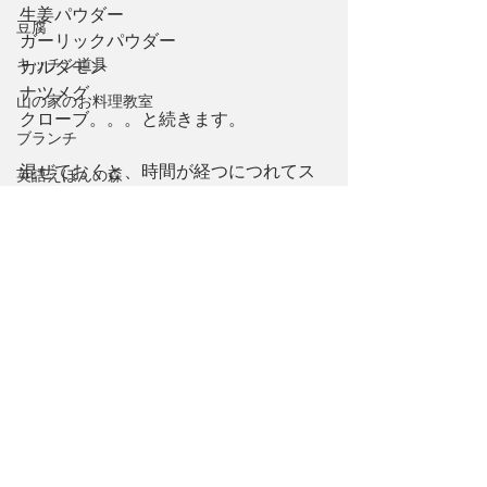
生姜パウダー
豆腐
ガーリックパウダー
キッチン道具
カルダモン
ナツメグ
山の家のお料理教室
クローブ。。。と続きます。
ブランチ
混ぜておくと、時間が経つにつれてス
英語えほんの森
パイスがよく混ざり、落ち着いた味に
Cafe Zen
なります。
基本ブレンドにお好みのものを足し
ドレッシング、マリネ
て、使ってくださいね。
岩手県
レシピ
感謝
たべもの
料理のコツ
Ebook
カリフォルニア・スポットライト
北米西海岸
パン