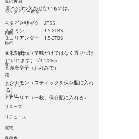
夏の英国
基本の3つ欠かせないものは。
シュタイナー教育
コッツウォルズ
1.ターメリック　2TBS
2.クミン　　　　1.5-2TBS
四国
3.コリアンダー　1.5-2TBS
旅行
4.黒胡椒　（辛味だけではなく香りづけ
マインドフル
にいれます）1/4-1/2tsp
食
5.赤唐辛子（お好みで）
花
6.シナモン（スティックを保存瓶に入れ
ガーデン
る）
手作り
7.ローリエ（一枚、保存瓶に入れる）
リユーズ
リデュース
乾物
保存食