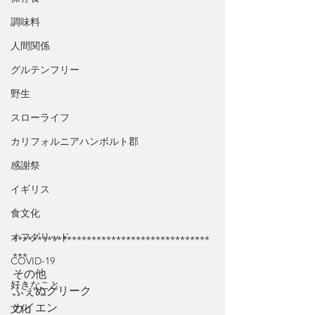
調味料
人間関係
グルテンフリー
野生
スローライフ
カリフォルニアハンボルト郡
感謝祭
イギリス
食文化
オフグリッド
****************************************
***
COVID-19
その他
好きなこと
ふぇぬグリーク
カイエン
文化