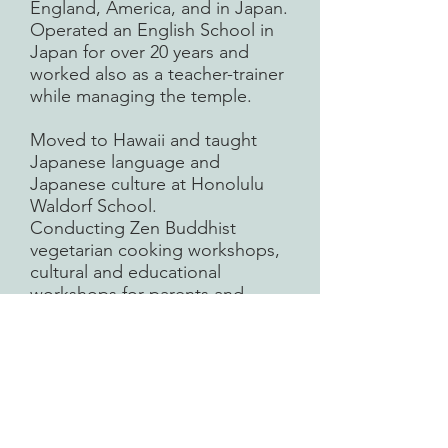
England, America, and in Japan.
Operated an English School in
Japan for over 20 years and
worked also as a teacher-trainer
while managing the temple.
Moved to Hawaii and taught
Japanese language and
Japanese culture at Honolulu
Waldorf School.
Conducting Zen Buddhist
vegetarian cooking workshops,
cultural and educational
workshops for parents and
teachers both in America and in
Japan.
Currently enjoying off-the-grid
life in Northern California with
her husband.