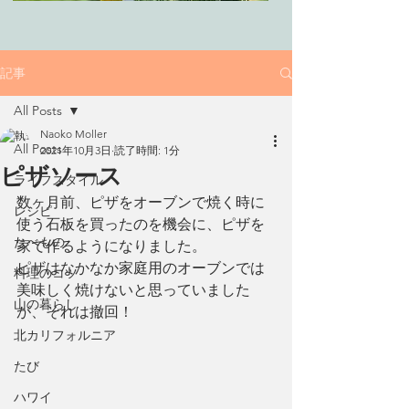
記事
All Posts
Naoko Moller
All Posts
2021年10月3日
読了時間: 1分
ピザソース
ライフスタイル
数ヶ月前、ピザをオーブンで焼く時に
レシピ
使う石板を買ったのを機会に、ピザを
たべもの
家で作るようになりました。
ピザはなかなか家庭用のオーブンでは
料理のコツ
美味しく焼けないと思っていました
山の暮らし
が、それは撤回！
北カリフォルニア
たび
ハワイ