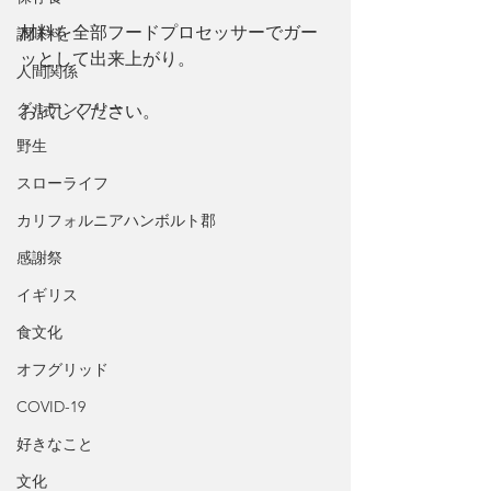
材料を全部フードプロセッサーでガー
調味料
ッとして出来上がり。
人間関係
グルテンフリー
お試しください。
野生
スローライフ
カリフォルニアハンボルト郡
感謝祭
イギリス
食文化
オフグリッド
COVID-19
好きなこと
文化