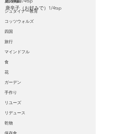
黒胡椒1/4tsp
夏の英国
唐辛子（お好みで）1/4tsp
シュタイナー教育
コッツウォルズ
四国
旅行
マインドフル
食
花
ガーデン
手作り
リユーズ
リデュース
乾物
保存食