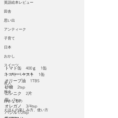
英語絵本レビュー
田舎
思い出
アンティーク
子育て
日本
おかし
スイーツ
トマト缶　400ｇ　1缶
クッキー・ケーキ
トマトペースト　1缶
オリーブ油　1TBS
友人
砂糖　2tsp
歴史
ニンニク　2片
塩　1tsp
好きなもの
オレガノ　3/4tsp
えほんの楽しみ方、使い方
バジル1/2tsp