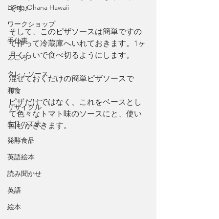
Living Ohana Hawaii
です♪
ワークショップ
そして、このピザソースは簡単ですの
手仕事
で作って冷蔵庫へいれておきます。1ヶ
月くらいで食べ切るようにします。
こころ
タレ・ソース
混ぜておくだけの簡単ピザソースで
す。
和食
ピザだけではなく、これをベースとし
リサイクル
て色々なトマト味のソースにと、使い
生活の工夫
回しがききます。
発酵食品
英語絵本
読み聞かせ
英語
絵本