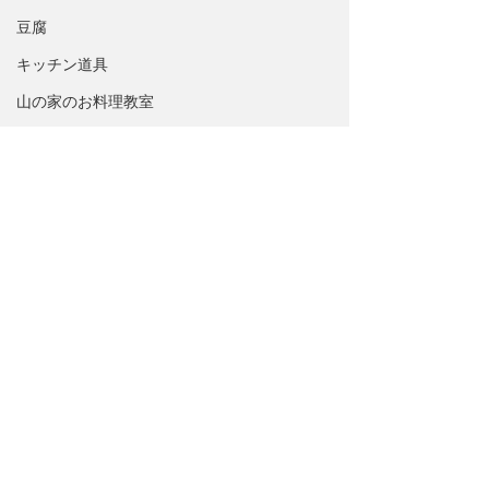
豆腐
キッチン道具
山の家のお料理教室
ブランチ
＊ TBS 大さじ　tsp小さじ
英語えほんの森
ピザ生地
Cafe Zen
山の家のお料理教室
グルテンフリー
ドレッシング、マリネ
調味料
岩手県
感謝
Ebook
カリフォルニア・スポットライト
北米西海岸
すべて表示
最新記事
パン