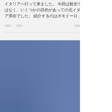
ポモドーロソース
イタリアへ行って来ました。 今回は観光で
はなく、いくつかの目的があっての北イタリ
ア滞在でした。 紹介するのはポモドーロソ
ース。 Pasta al pomodoro♪を作ります。 滞
在中何回も食べた、シンプルなパスタ。この
味が忘れられず、 帰宅して、再現しまし
た。...