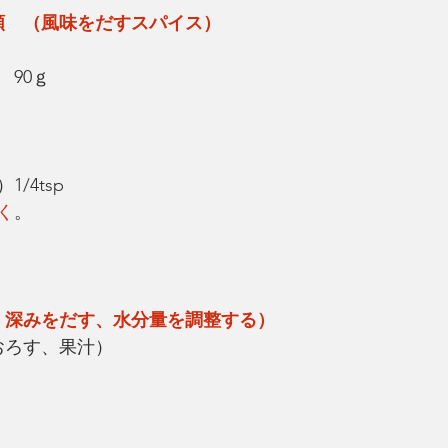
類　（風味をだすスパイス）
　90ｇ
/4tsp
く
。
、深みをだす、水分量を調整する）
おろす、果汁）　