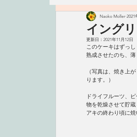
Naoko Moller
202
ハワイ
つぶやき
精進
イングリ
更新日：
2021年11月12日
古いもの
おかず
ごは
このケーキはずっし
熟成させたのち、薄
手仕事
こころ
タレ・
（写真は、焼き上が
ります。）
ドライフルーツ、ピ
物を乾燥させて貯蔵
アキの終わり頃に焼