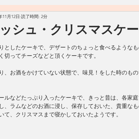
1年11月12日
読了時間: 2分
料理
おうちごはん
自然
ヴィーガン
ヴェジタ
ッシュ・クリスマスケー
ん
汁物
アメリカ
カフェ
Living Ohana Hawaii
りとしたケーキで、デザートのちょっと食べるようなも
く切ってチーズなどと頂くケーキです。
ソース
和食
リサイクル
生活の工夫
発酵食品
り、お酒をかけていない状態で、味見！をした時のもの
ールなどたっぷり入ったケーキで、きっと昔は、各家庭
し、ラムなどのお酒に浸し、保存しておいた、貴重なも
いて、クリスマスまで寝かしておいたようです。