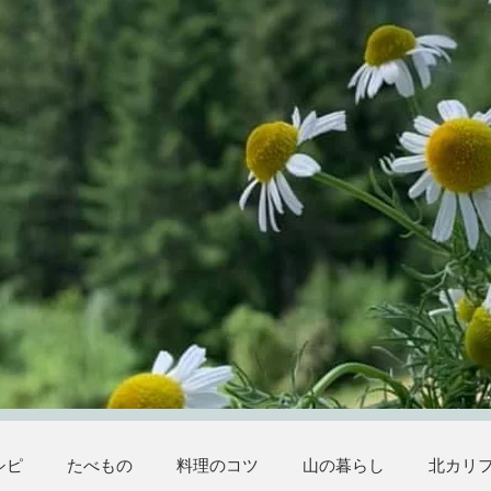
シピ
たべもの
料理のコツ
山の暮らし
北カリ