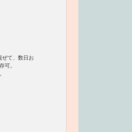
混ぜて、数日お
存可。
。