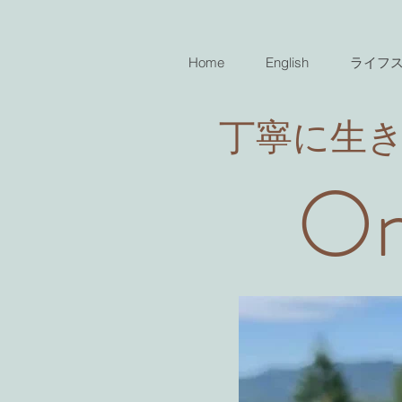
Home
English
ライフ
​丁寧に生
On