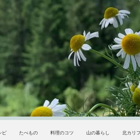
シピ
たべもの
料理のコツ
山の暮らし
北カリ