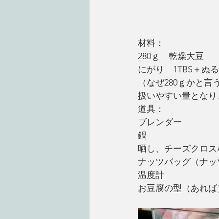
材料：
280ｇ　乾燥大豆　
にがり　1TBS＋ぬる
（なぜ280ｇかと
扱いやすい量となり
道具：
ブレンダー
鍋
晒し、チーズクロス
ナッツバッグ（ナッ
温度計
お豆腐の型（あれば