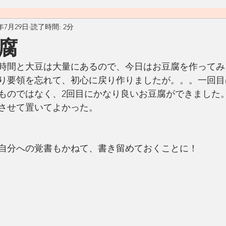
0年7月29日
読了時間: 2分
料理
おうちごはん
自然
ヴィーガン
ヴェジタ
腐
時間と大豆は大量にあるので、今日はお豆腐を作ってみ
ん
汁物
アメリカ
カフェ
Living Ohana Hawaii
り要領を忘れて、初心に戻り作りましたが。。。一回目
ものではなく、2回目にかなり良いお豆腐ができました
させて置いてよかった。
ソース
和食
リサイクル
生活の工夫
発酵食品
自分への覚書もかねて、書き留めておくことに！