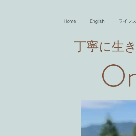
Home
English
ライフ
​丁寧に生
On