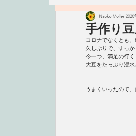
Naoko Moller
202
ハワイ
つぶやき
精進
手作り豆
コロナでなくとも、
古いもの
おかず
ごは
久しぶりで、すっか
今一つ、満足の行く
大豆をたっぷり浸水
手仕事
こころ
タレ・
うまくいったので、