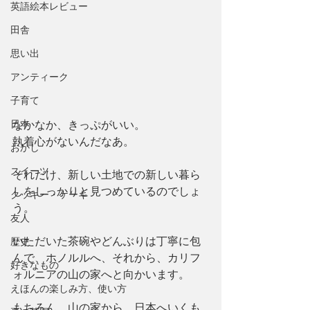
英語絵本レビュー
田舎
思い出
アンティーク
子育て
日本
なかなか、きっぷがいい。
執着心がないんだなあ。
おかし
スイーツ
それだけ、新しい土地での新しい暮ら
しをしっかりと見つめているのでしょ
クッキー・ケーキ
う。
友人
いただいた茶碗やどんぶりは丁寧に包
歴史
んで、ホノルルへ、それから、カリフ
好きなもの
ォルニアの山の家へと向かいます。
えほんの楽しみ方、使い方
もちろん、山の家から、日本へいくも