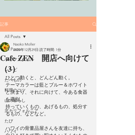
記事
All Posts
Naoko Moller
All Posts
2020年12月29日
読了時間: 1分
Cafe ZEN 開店へ向けて
ライフスタイル
（3）
レシピ
ひとつ動くと、どんどん動く。
たべもの
テーマカラーは藍とブルー＆ホワイト
料理のコツ
と決まり、それに向けて、今ある食器
を選別。
山の暮らし
持っていくもの、あげるもの、処分す
北カリフォルニア
るもの、などなど。
たび
ハワイの骨董品屋さんを友達に持ち、
ハワイ