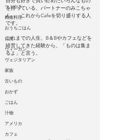
自分も好きで買い貯めたいろんなもの
つぶやき
を持っている、パートナーのみこちゃ
ん。　これからCafeを切り盛りする人
精進料理
です。
おうちごはん
これまでの人生、B＆Bやカフェなどを
自然
経営してきた経験から、「ものは集ま
ヴィーガン
るよ」と言う。
ヴェジタリアン
家族
古いもの
おかず
ごはん
汁物
アメリカ
カフェ