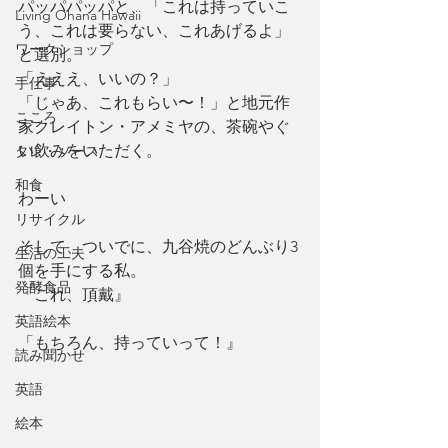
パッパパッパと、「これは持っていこ
Living Ohana Hawaii
う、これは要らない、これあげるよ」
ワークショップ
と選別。
「えええ、いいの？」
手仕事
「じゃあ、これもらい〜！」と地元作
こころ
家クレイトン・アメミヤの、茶碗やぐ
い飲みをいただく。
タレ・ソース
和食
わーい
リサイクル
そして、ついでに、九谷焼のどんぶり3
生活の工夫
個を手にする私。
発酵食品
「これ、頂戴』
英語絵本
「もちろん、持っていって！』
読み聞かせ
英語
絵本