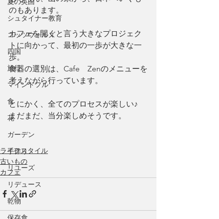
夏の英国
のもあります。
シュタイナー教育
カフェを開くと言う大きなプロジェク
コッツウォルズ
トに向かって、最初の一歩が大きな一
四国
歩。
旅行
食器の選別は、Cafe　Zenのメニューを
考えながら行っています。
マインドフル
食
とにかく、全てのプロセスが楽しい♪
まだまだ、当分楽しめそうです。
花
ガーデン
ライフスタイル
手作り
古いもの
リユーズ
カフェ
リデュース
乾物
保存食