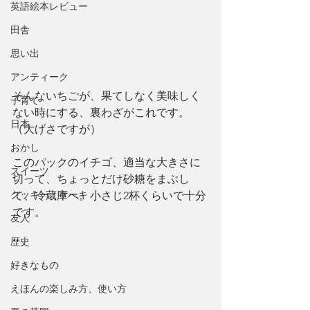
英語絵本レビュー
田舎
思い出
アンティーク
そんないちごが、果てしなく美味しく
子育て
ない時にする、裏わざがこれです。
日本
（大げさですが）
おかし
このパックのイチゴ、適当な大きさに
スイーツ
切って、ちょっとだけ砂糖をまぶし
クッキー・ケーキ
て、冷蔵庫へ。小さじ2杯くらいで十分
です。
友人
歴史
好きなもの
えほんの楽しみ方、使い方