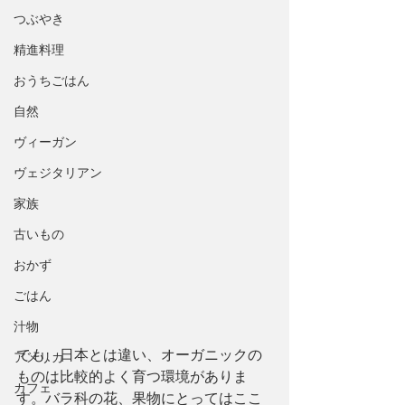
つぶやき
精進料理
おうちごはん
自然
ヴィーガン
ヴェジタリアン
家族
古いもの
おかず
ごはん
汁物
でも、日本とは違い、オーガニックの
アメリカ
ものは比較的よく育つ環境がありま
カフェ
す。バラ科の花、果物にとってはここ