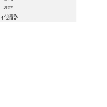
調味料
人間関係
グルテンフリー
野生
スローライフ
すべて表示
最新記事
カリフォルニアハンボルト郡
感謝祭
イギリス
食文化
オフグリッド
COVID-19
好きなこと
文化