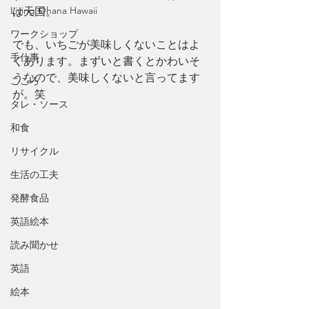
Living Ohana Hawaii
は天国。
ワークショップ
でも、いちごが美味しくないことはよ
手仕事
くあります。まずいと書くとかわいそ
うなので、美味しくないと言ってます
こころ
が。笑
タレ・ソース
和食
リサイクル
生活の工夫
発酵食品
英語絵本
読み聞かせ
英語
絵本