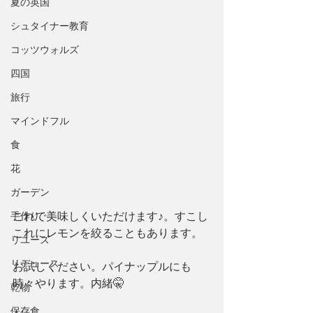
夏の英国
シュタイナー教育
コッツウォルズ
四国
旅行
マインドフル
食
花
ガーデン
これで美味しくいただけます♪。すこし
手作り
これにレモンを絞ることもあります。
リユーズ
リデュース
お試しください。パイナップルにも
時々やります。内緒🤫
乾物
保存食