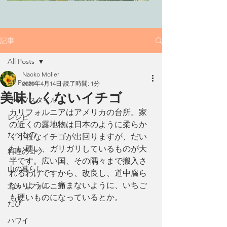
記事
All Posts
Naoko Moller
All Posts
2020年4月14日
読了時間: 1分
美味しくないイチゴ
ライフスタイル
カリフォルニアはアメリカの台所。家
レシピ
の近くの露地物は日本のように柔らか
たべもの
く小粒なイチゴが出回りますが、だい
たい硬い、ガリガリしているものが大
料理のコツ
半です。広い国、その隅々まで搬入さ
山の暮らし
れるわけですから、改良し、道中腐ら
ないように、痛まないように、いちご
北カリフォルニア
も硬いものになっているとか。
たび
ハワイ