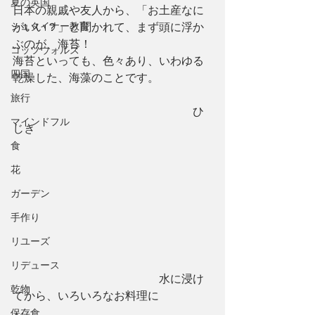
夏の英国
日本の親戚や友人から、「お土産なに
シュタイナー教育
がいい？」と聞かれて、まず頭に浮か
ぶのが、海苔！
コッツウォルズ
海苔といっても、色々あり、いわゆる
四国
乾燥した、海藻のことです。
旅行
　　　　　　　　　　　　　　　　ひ
マインドフル
じき
食
花
ガーデン
手作り
リユーズ
リデュース
　　　　　　　　　　　　　水に浸け
乾物
てから、いろいろなお料理に
保存食