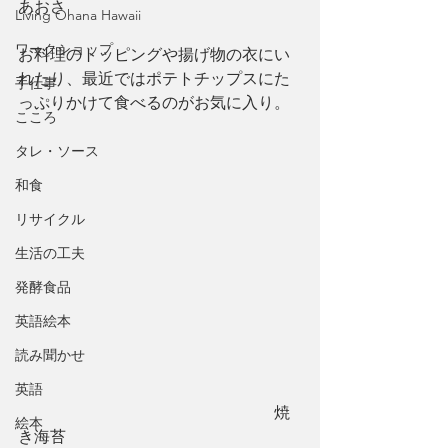
あおさ
Living Ohana Hawaii
ワークショップ
お料理のトッピングや揚げ物の衣にい
れたり、最近ではポテトチップスにた
手仕事
っぷりかけて食べるのがお気に入り。
こころ
タレ・ソース
和食
リサイクル
生活の工夫
発酵食品
英語絵本
読み聞かせ
英語
　　　　　　　　　　　　　　　　焼
絵本
き海苔