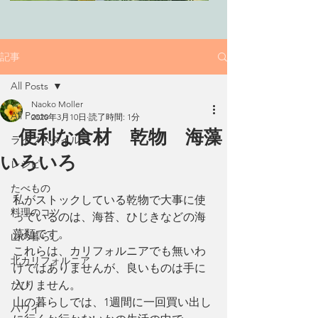
記事
All Posts
Naoko Moller
All Posts
2020年3月10日
読了時間: 1分
便利な食材 乾物 海藻
ライフスタイル
いろいろ
レシピ
たべもの
私がストックしている乾物で大事に使
料理のコツ
っているのは、海苔、ひじきなどの海
藻類です。
山の暮らし
これらは、カリフォルニアでも無いわ
北カリフォルニア
けではありませんが、良いものは手に
たび
入りません。
山の暮らしでは、1週間に一回買い出し
ハワイ