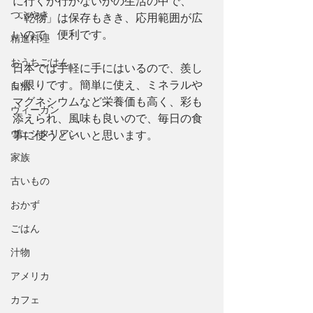
に行くか行かないかの生活の中で、
つぶやき
「乾物」は保存もきき、応用範囲が広
いので、便利です。
精進料理
おうちごはん
日本では手軽に手にはいるので、羨し
い限りです。簡単に使え、ミネラルや
自然
マグネシウムなど栄養価も高く、彩も
ヴィーガン
添えられ、風味も良いので、毎日の食
ヴェジタリアン
事に使うといいと思います。
家族
古いもの
おかず
ごはん
汁物
アメリカ
カフェ