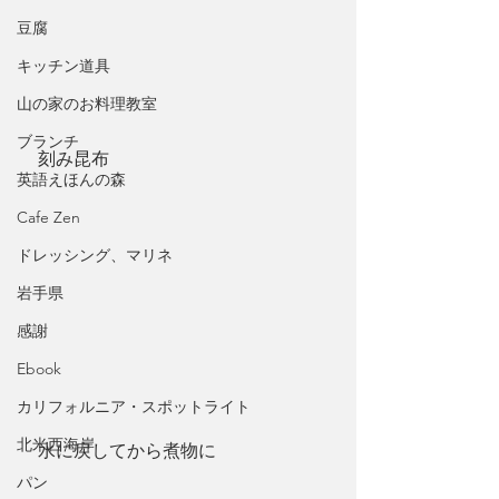
豆腐
キッチン道具
山の家のお料理教室
ブランチ
　刻み昆布
英語えほんの森
Cafe Zen
ドレッシング、マリネ
岩手県
感謝
Ebook
カリフォルニア・スポットライト
北米西海岸
　水に戻してから煮物に
パン