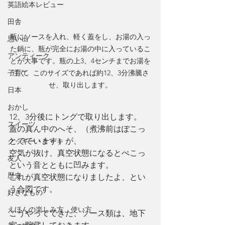
英語絵本レビュー
田舎
瓶にソースを入れ、軽く蓋をし、お湯の入っ
思い出
た鍋に、瓶が完全にお湯の中に入っているこ
アンティーク
とが大事です。瓶の上3、4センチまでお湯を
子育て
注ぐ。このサイズであれば約12、3分沸騰さ
せ、取り出します。
日本
おかし
12、3分後にトングで取り出します。
スイーツ
蓋の真ん中のへそ、（煮沸前はぽこっ
とでています）が、
クッキー・ケーキ
空気が抜け、真空状態になるとぺこっ
友人
という音とともに凹みます。
歴史
これが真空状態になりましたよ、とい
う合図です。
好きなもの
えほんの楽しみ方、使い方
こうやってできた、ソース類は、地下