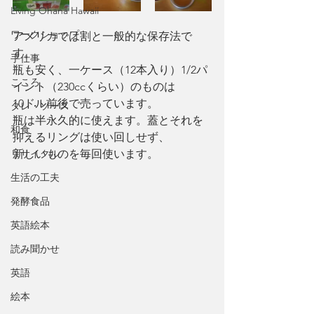
Living Ohana Hawaii
ワークショップ
アメリカでは割と一般的な保存法で
す。
手仕事
瓶も安く、一ケース（12本入り）1/2パ
こころ
イント（230ccくらい）のものは
10ドル前後で売っています。
タレ・ソース
瓶は半永久的に使えます。蓋とそれを
和食
抑えるリングは使い回しせず、
リサイクル
新しいものを毎回使います。
生活の工夫
発酵食品
英語絵本
読み聞かせ
英語
絵本