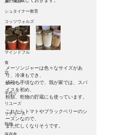
室へ貯蔵しておきます。
夏の英国
シュタイナー教育
コッツウォルズ
四国
旅行
マインドフル
食
メーソンジャーは色々なサイズがあ
花
り、冷凍もでき、
値段も手頃なので、我が家では、スパ
ガーデン
イスを初め、
手作り
粉類、乾物の貯蔵にも使っています。
リユーズ
これからトマトやブラックベリーのシ
リデュース
ーズンなので、
乾物
また忙しくなりそうです。
保存食