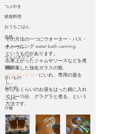
つぶやき
精進料理
おうちごはん
自然
その方法の一つにウオーター・バス・
キャーニング water bath canning 
ヴィーガン
というものがあります。
ヴェジタリアン
出来上がったジャムやソースなどを煮
家族
沸消毒した強化ガラスの瓶、
メイソンジャー
にいれ、専用の蓋を
古いもの
し、
おかず
かぶるくらいのお湯をはった鍋に入れ
て12ー15分、グラグラと煮る、という
ごはん
方法です。
汁物
アメリカ
カフェ