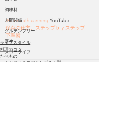
調味料
人間関係
Water bath canning
 YouTube
保存の仕方、ステップｂｙステップ
グルテンフリー
下準備
野生
ライフスタイル
料理のコツ
スローライフ
たべもの
カリフォルニアハンボルト郡
感謝祭
イギリス
食文化
オフグリッド
すべて表示
最新記事
COVID-19
好きなこと
文化