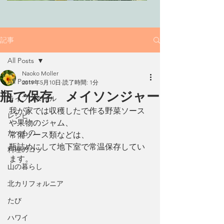
記事
All Posts
Naoko Moller
All Posts
2019年5月10日
読了時間: 1分
瓶で保存 メイソンジャー
ライフスタイル
我が家では収穫したで作る野菜ソース
レシピ
や果物のジャム、
たべもの
常備ソース類などは、
瓶詰めにして地下室で常温保存してい
料理のコツ
ます。
山の暮らし
北カリフォルニア
たび
ハワイ