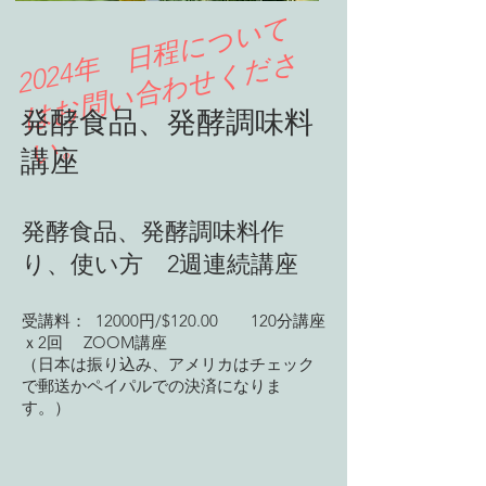
​
2
0
2
4
年
日
程
に
つ
い
て
は
お
問
い
合
わ
せ
く
だ
い
さ
​発酵食品、発酵調味料
。
講座
発酵食品、発酵調味料作
り、使い方 2週連続講座
受講料： 120
00円/$120.00 120分講座
ｘ2回 ZOOM講座
（日本は振り込み、アメリカはチェック
で郵送かペイパルでの決済になりま
す。）