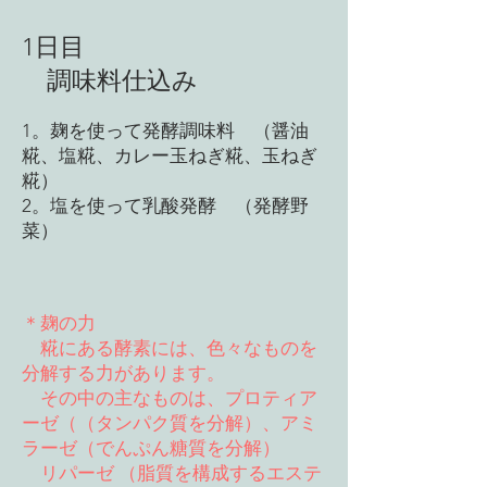
​1日目
調味料仕込み
1。麹を使って発酵調味料 （醤油
糀、塩糀、カレー玉ねぎ糀、玉ねぎ
糀）
2。塩を使って乳酸発酵 （発酵野
菜）
＊麹の力
糀にある酵素には、色々なものを
分解する力があります。
その中の主なものは、プロティア
ーゼ（（タンパク質を分解）、アミ
ラーゼ（でんぷん糖質を分解）
リパーゼ （脂質を構成するエステ