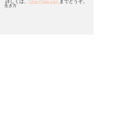
詳しくは、
One Plate Zen 
までどうぞ。
生き方
                          2021年3月に電子書籍を
出版しました♪ 山の暮らしぶりを綴った
一冊目です。
　　　　　　Amazonで購入できます。
どうぞよろしくお願いいたします。
ライフスタイル
レシピ
たべもの