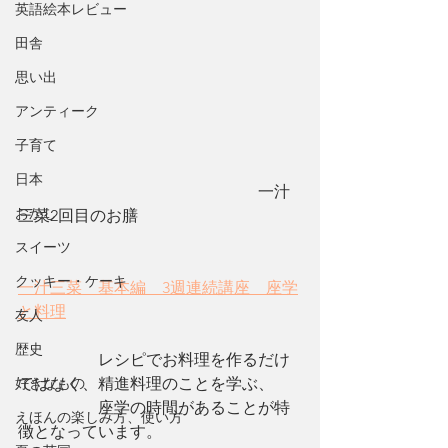
英語絵本レビュー
田舎
思い出
アンティーク
子育て
日本
　　　　　　　　　　　　　　　一汁
おかし
三菜2回目のお膳
スイーツ
クッキー・ケーキ
一汁三菜　基本編　3週連続講座　座学
と料理
友人
歴史
​　　　　　レシピでお料理を作るだけ
好きなもの
ではなく、精進料理のことを学ぶ、
　　　　　座学の時間があることが特
えほんの楽しみ方、使い方
徴となっています。