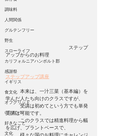
調味料
人間関係
グルテンフリー
野生
　　　　　　　　　　　　　ステップ
スローライフ
アップからのお料理
カリフォルニアハンボルト郡
感謝祭
ステップアップ講座
イギリス
​　　　本来は、一汁三菜（基本編）を
食文化
学んだ人たち向けのクラスですが、
オフグリッド
　　　受講は初めてという方でも単発
COVID-19
受講は可能です。
　　　このクラスでは精進料理から幅
好きなこと
を広げ、プラントベースで、
文化
　　　様々な国のお料理にチャレンジ