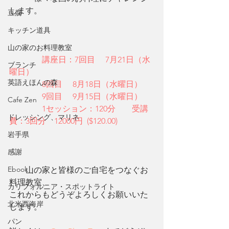
します。
豆腐
キッチン道具
山の家のお料理教室
　　　　講座日：7回目　 7月21日（水
ブランチ
曜日） 　
英語えほんの森
　　　　8回目　 8月18日（水曜日） 　
　　　　9回目　 9月15日（水曜日）
Cafe Zen
1セッション：120分　　受講
ドレッシング、マリネ
費：3回分　12000円  ($120.00)
岩手県
感謝
Ebook
　　山の家と皆様のご自宅をつなぐお
料理教室、
カリフォルニア・スポットライト
これからもどうぞよろしくお願いいた
北米西海岸
します。
パン