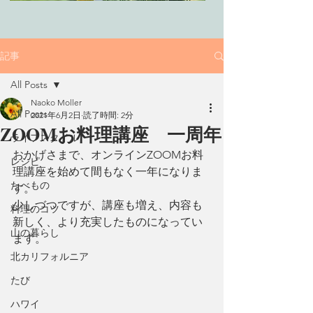
記事
All Posts
Naoko Moller
All Posts
2021年6月2日
読了時間: 2分
ZOOMお料理講座 一周年
ライフスタイル
おかげさまで、オンラインZOOMお料
レシピ
理講座を始めて間もなく一年になりま
たべもの
す。
少しづつですが、講座も増え、内容も
料理のコツ
新しく、より充実したものになってい
山の暮らし
ます。
北カリフォルニア
たび
ハワイ