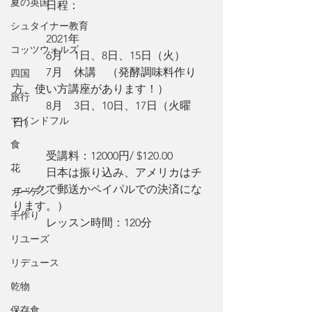
夏の英国
　　　日程：
シュタイナー教育
　　　2021年
コッツウォルズ
　　　6月　1日、8日、15日（火）
　　　7月　休講　（発酵調味料作り
四国
方、使い方講座があります！）
旅行
　　　8月　3日、10日、17日（火曜
マインドフル
日）
食
　　　受講料：12000円/ $120.00
花
　　　日本は振り込み、アメリカはチ
ェックで郵送かペイパルでの決済にな
ガーデン
ります。）
手作り
　　　レッスン時間：120分
リユーズ
リデュース
乾物
保存食