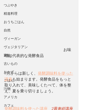
つぶやき
精進料理
おうちごはん
自然
ヴィーガン
ヴェジタリアン
　　　　　　　　　　　　　　　お味
家族
噌は代表的な発酵食品
古いもの
おかず
7月からは新しく、
発酵調味料を使った
講座
も始まります。発酵食品をもっと
ごはん
取り入れて、美味しくたべて、体を整
汁物
え、夏を乗り切りましょう。
アメリカ
カフェ
発酵調味料を使った講座
　2週連続講座