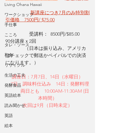
Living Ohana Hawaii
新講座につき7月のみ特別割
ワークショップ
引価格　7500円/ $75.00
手仕事
　　　　　受講料：  8500円/$85.00　　
こころ
90分講座ｘ2回 　
タレ・ソース
　　　　（日本は振り込み、アメリカ
和食
はチェックで郵送かペイパルでの決済
になります。）
リサイクル
生活の工夫
講座日：7月7日、14日（水曜日）​
　7日：調味料仕込み　14日：発酵料理​
発酵食品
　　　両日とも　10:00AM-11:30AM (日
英語絵本
本時間）
​次回は9月（日時未定）
読み聞かせ
英語
絵本