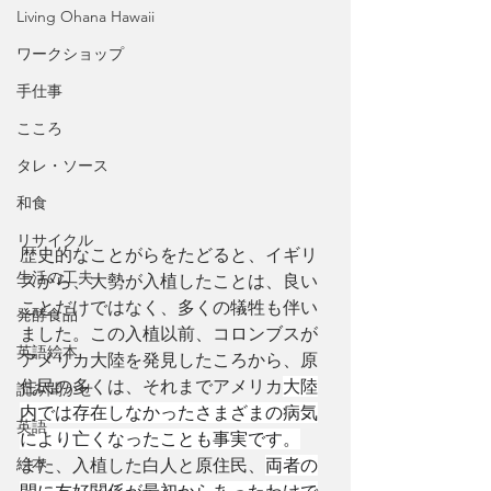
Living Ohana Hawaii
ワークショップ
手仕事
こころ
タレ・ソース
和食
リサイクル
歴史的なことがらをたどると、イギリ
生活の工夫
スから、大勢が入植したことは、良い
ことだけではなく、多くの犠牲も伴い
発酵食品
ました。この入植以前、コロンブスが
英語絵本
アメリカ大陸を発見したころから、原
住民の多くは、それまでアメリカ
大陸
読み聞かせ
内では存在しなかったさまざまの病気
英語
により亡くなったことも事実です。
絵本
また、入植した白人と原住民、
両者の