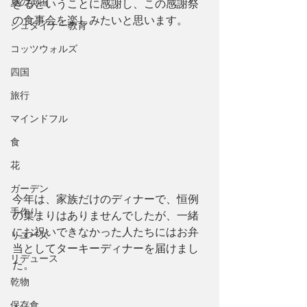
夏の英国
きるということに感謝し、この感謝祭
の食事会を楽しみたいと思います。
シュタイナー教育
コッツウォルズ
四国
旅行
マインドフル
食
花
ガーデン
今年は、家族だけのディナーで、恒例
手作り
の集まりはありませんでしたが、一緒
にお祝いできなかった人たちにはお弁
リユーズ
当としてターキーディナーを届けまし
リデュース
た。
乾物
保存食