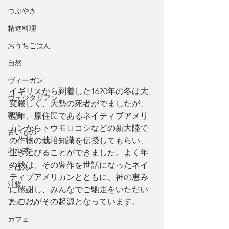
つぶやき
精進料理
おうちごはん
自然
ヴィーガン
イギリスから到着した1620年の冬は大
ヴェジタリアン
変厳しく、大勢の死者がでましたが、
家族
翌年、原住民であるネイティブアメリ
カンからトウモロコシなどの新大陸で
古いもの
の作物の栽培知識を伝授してもらい、
おかず
生き延びることができました。よく年
の秋は、その豊作を世話になったネイ
ごはん
ティブアメリカンとともに、神の恵み
汁物
に感謝し、みんなでご馳走をいただい
たことがその起源となっています。
アメリカ
カフェ