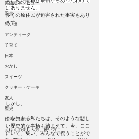
間に友好関係が最初からあったわけで
英語絵本レビュー
はありません。
田舎
多くの原住民が迫害された事実もあり
ます。
思い出
アンティーク
子育て
日本
おかし
スイーツ
クッキー・ケーキ
友人
しかし、
歴史
今を生きる私たちは、そのような悲し
好きなもの
い歴史的な事柄も踏まえて、今、ここ
えほんの楽しみ方、使い方
にいて、集い、みんなで祝うことがで