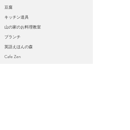
豆腐
キッチン道具
山の家のお料理教室
ブランチ
英語えほんの森
Cafe Zen
ドレッシング、マリネ
岩手県
感謝
Ebook
ライフスタイル
カリフォルニア・スポットライト
たべもの
ハワイ
北米西海岸
パン