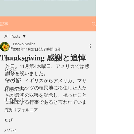
記事
All Posts
Naoko Moller
All Posts
2020年11月27日
読了時間: 2分
Thanksgiving 感謝と追悼
ライフスタイル
昨日、11月第4木曜日、アメリカでは感
レシピ
謝祭を祝いました。
たべもの
その昔、イギリスからアメリカ、マサ
チューセッツの植民地に移住した人た
料理のコツ
ちが最初の収穫を記念し、祝ったこと
山の暮らし
に由来する行事であると言われていま
す。
北カリフォルニア
たび
ハワイ