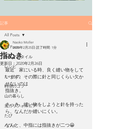
記事
All Posts
Naoko Moller
All Posts
2020年2月25日
読了時間: 1分
指ぬき
ライフスタイル
更新日：
2020年2月26日
レシピ
最近　家にいる時、良く縫い物をして
たべもの
います。その際に針と同じくらい欠か
せないのは　
料理のコツ
指抜き。
山の暮らし
さっき、縫い物をしようと針を持った
北カリフォルニア
ら、なんだか縫いにくい。
たび
なんと、中指には指抜きが二つ😀
ハワイ