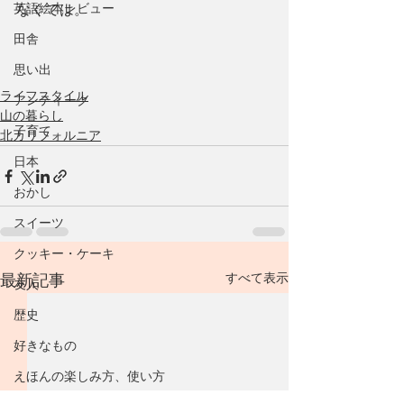
英語絵本レビュー
なくては。
田舎
思い出
ライフスタイル
アンティーク
山の暮らし
子育て
北カリフォルニア
日本
おかし
スイーツ
クッキー・ケーキ
すべて表示
最新記事
友人
歴史
好きなもの
えほんの楽しみ方、使い方