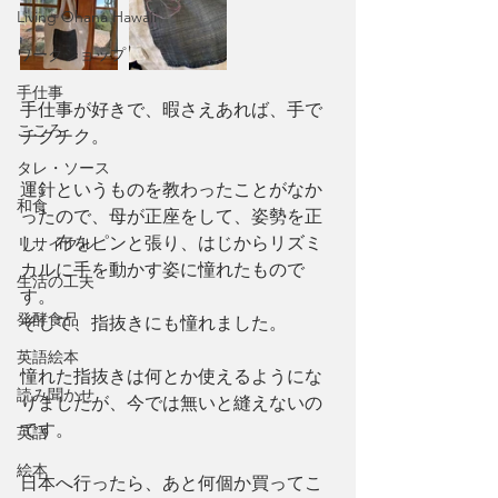
Living Ohana Hawaii
ワークショップ
手仕事
手仕事が好きで、暇さえあれば、手で
こころ
チクチク。
タレ・ソース
運針というものを教わったことがなか
和食
ったので、母が正座をして、姿勢を正
し、布をピンと張り、はじからリズミ
リサイクル
カルに手を動かす姿に憧れたもので
生活の工夫
す。
発酵食品
そして、指抜きにも憧れました。
英語絵本
憧れた指抜きは何とか使えるようにな
読み聞かせ
りましたが、今では無いと縫えないの
です。
英語
絵本
日本へ行ったら、あと何個か買ってこ