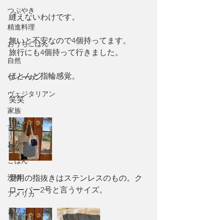
つぶやき
縫えないわけです。
精進料理
無いと不安なので4個持ってます。
おうちごはん
旅行にも4個持って行きました。
自然
ほとんど指輪感覚。
ヴィーガン
ヴェジタリアン
笑笑　
家族
古いもの
おかず
ごはん
汁物
愛用の指抜きはステンレスのもの。ク
ローバー2号と言うサイズ。
アメリカ
カフェ