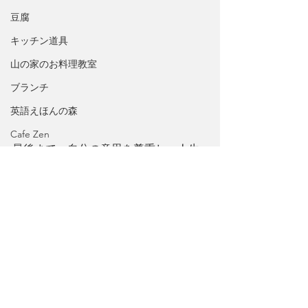
豆腐
キッチン道具
山の家のお料理教室
ブランチ
英語えほんの森
Cafe Zen
最後まで、自分の意思を尊重し、人生
ドレッシング、マリネ
を終える。
岩手県
これが最高の幸せではないでしょう
か。
感謝
Ebook
ライフスタイル
山の暮らし
カリフォルニア・スポットライト
北カリフォルニア
北米西海岸
パン