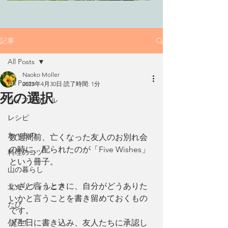
記事
All Posts
Naoko Moller
All Posts
2023年4月30日
読了時間: 1分
死の選択
ライフスタイル
レシピ
たべもの
数週間前、亡くなった友人のお別れ会
の時に、配られたのが「Five Wishes」
料理のコツ
という冊子。
山の暮らし
いざと言うときに、自分がどうありた
北カリフォルニア
いかと言うことを書き留めておくもの
たび
です。
ハワイ
誕生日に書き込み、友人たちに承認し