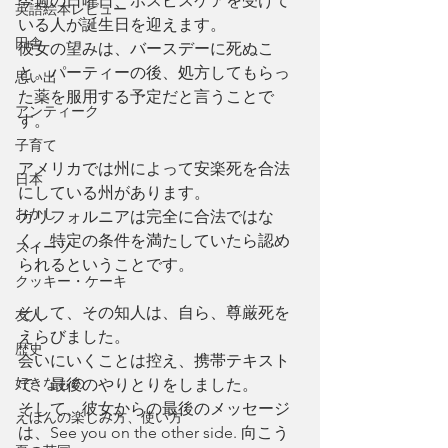
今週の日曜日、ホスピスケアを受けて
英語絵本レビュー
いる人が誕生日を迎えます。
田舎
彼女の望みは、バースデーに死ぬこ
と。パーティーの後、処方してもらっ
思い出
た薬を服用する予定だと言うことで
アンティーク
す。
子育て
アメリカでは州によって安楽死を合法
日本
にしている州があります。
おかし
カリフォルニアは完全に合法ではな
く、特定の条件を満たしていたら認め
スイーツ
られるということです。
クッキー・ケーキ
そして、その知人は、自ら、尊厳死を
友人
えらびました。
歴史
会いにいくことは控え、携帯テキスト
好きなもの
で、最後のやりとりをしました。
そして、彼女からの最後のメッセージ
えほんの楽しみ方、使い方
は、See you on the other side. 向こう