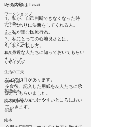
Living Ohana Hawaii
その内容は：
ワークショップ
1。私が、自己判断できなくなった時
手仕事
に、代わりに決断をしてくれる人。
2。私が望む医療行為。
こころ
3。私にとっての心地良さとは。
タレ・ソース
4。私への接し方。
5。身近な人たちに知っておいてもらい
和食
たいこと。
リサイクル
生活の工夫
などの項目があります。
発酵食品
夕食後、記入した用紙を友人たちに承
英語絵本
認してもらいました。
これは家の見つけやすいところにおい
読み聞かせ
ておきます。
英語
絵本