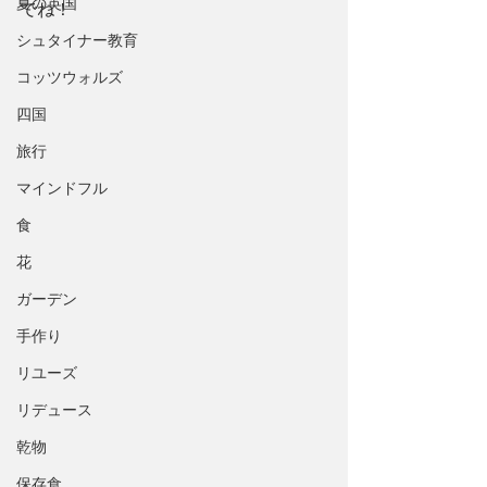
夏の英国
でね！
シュタイナー教育
コッツウォルズ
四国
旅行
マインドフル
食
花
ガーデン
手作り
リユーズ
リデュース
乾物
保存食