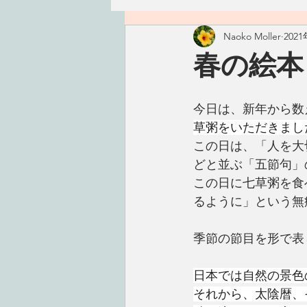
Naoko Moller
202
ハワイ
つぶやき
精進
春の絵本
古いもの
おかず
ごは
今日は、新年から数
草粥をいただきまし
この日は、「人を大
手仕事
こころ
タレ・
どと並ぶ「五節句」
この日に七草粥を食
るように」という無
季節の節目を形で表
日本では自然の景色
それから、太陰暦、