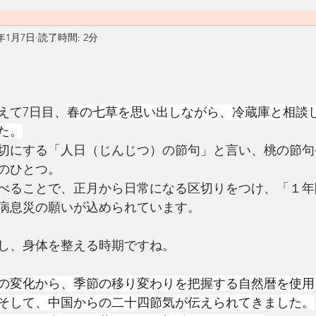
1年1月7日
読了時間: 2分
料理
おうちごはん
自然
ヴィーガン
ヴェジタ
ん
汁物
アメリカ
カフェ
Living Ohana Hawaii
えて7日目、
春の七草を思い出しながら、冷蔵庫と相談
た。
切にする「人日（じんじつ）の節句」と言い、桃の節句
ソース
和食
リサイクル
生活の工夫
発酵食品
のひとつ。
べることで、正月から日常になる区切りをつけ、「１年
病息災の願いが込められています。
し、身体を整える時期ですね。
の変化から、季節の移り変わりを把握する自然暦を使用
そして、中国からの二十四節気が伝えられてきました。