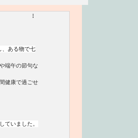
リアン
家族
ワークショップ
し、ある物で七
や端午の節句な
間健康で過ごせ
していました。