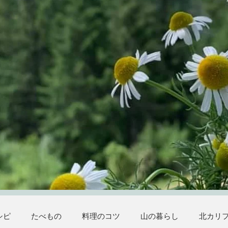
シピ
たべもの
料理のコツ
山の暮らし
北カリ