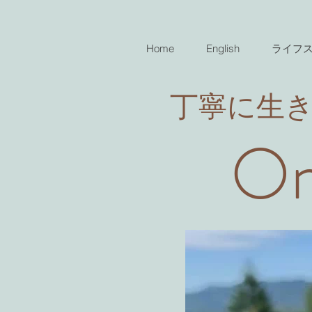
Home
English
ライフ
​丁寧に生
On