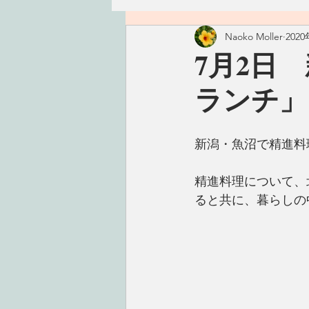
Naoko Moller
202
ハワイ
つぶやき
精進
7月2日
ランチ」
古いもの
おかず
ごは
新潟・魚沼で精進料
手仕事
こころ
タレ・
精進料理について、
ると共に、暮らしの