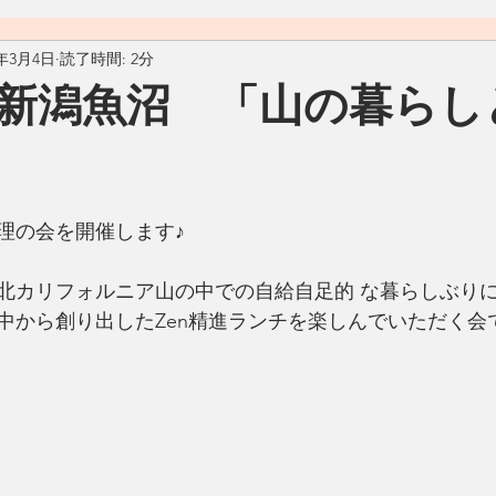
0年3月4日
読了時間: 2分
料理
おうちごはん
自然
ヴィーガン
ヴェジタ
 新潟魚沼 「山の暮らしと
ん
汁物
アメリカ
カフェ
Living Ohana Hawaii
理の会を開催します♪
ソース
和食
リサイクル
生活の工夫
発酵食品
北カリフォルニア山の中での自給自足的 な暮らしぶり
中から創り出したZen精進ランチを楽しんでいただく会