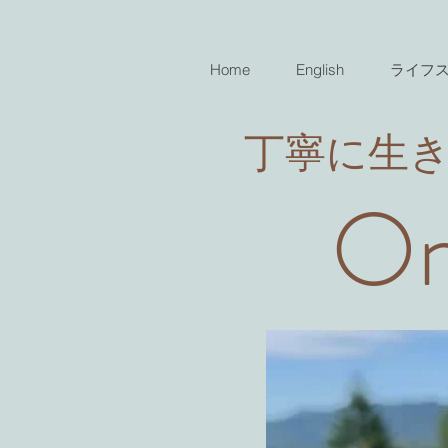
Home
English
ライフ
​丁寧に生
On