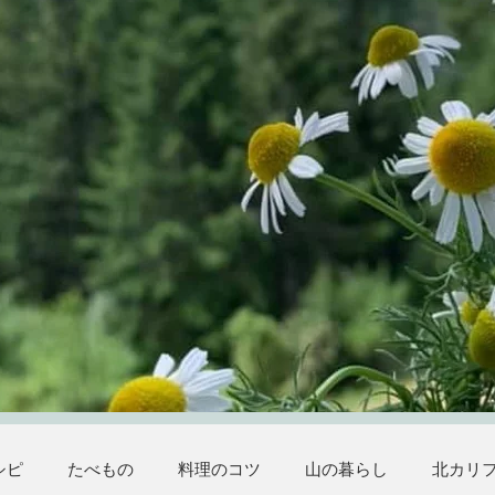
シピ
たべもの
料理のコツ
山の暮らし
北カリ