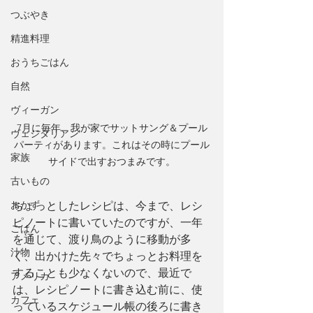
つぶやき
精進料理
おうちごはん
自然
ヴィーガン
7月に毎年、我が家でサットサング＆プール
ヴェジタリアン
パーティがあります。これはその時にプール
家族
サイドで出すおつまみです。
古いもの
おかず
ちょっとしたレシピは、今まで、レシ
ピノートに書いていたのですが、一年
ごはん
を通じて、渡り鳥のように移動が多
汁物
く、出かけた先々でちょっとお料理を
することも少なくないので、最近で
アメリカ
は、レシピノートに書き込む前に、使
カフェ
っているスケジュール帳の後ろに書き