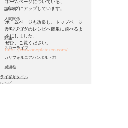
ホームページについている、
ブログにアップしています。
調味料
人間関係
ホームページも改良し、トップページ
グルテンフリー
からブログのレシピへ簡単に飛べるよ
うにしました。
野生
ぜひ、ご覧ください。　
スローライフ
https://www.oneplatezen.com/
カリフォルニアハンボルト郡
感謝祭
ライフスタイル
イギリス
レシピ
食文化
たべもの
オフグリッド
COVID-19
好きなこと
文化