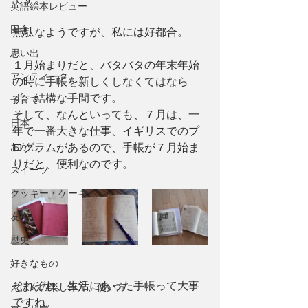
英語絵本レビュー
田舎
無駄なようですが、私には好都合。
思い出
１月始まりだと、バタバタの年末年始
アンティーク
の時に手帳を新しくしなくてはなら
ず、結構な手間です。
子育て
そして、なんといっても、７月は、一
日本
年で一番大きな仕事、イギリスでのプ
おかし
ログラムがあるので、手帳が７月始ま
りだと、便利なのです。
スイーツ
クッキー・ケーキ
友人
歴史
好きなもの
それぞれ、生活にあった手帳って大事
えほんの楽しみ方、使い方
ですね。