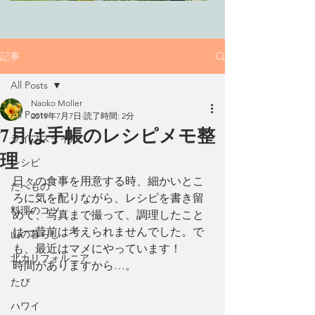
記事
All Posts
Naoko Moller
All Posts
2019年7月7日
読了時間: 2分
7月は手帳のレシピメモ整
ライフスタイル
理
レシピ
日々の食事を用意する時、細かいとこ
たべもの
ろに気を配りながら、レシピを書き留
料理のコツ
めて、写真まで撮って、調理したこと
は一昔前は考えられませんでした。で
山の暮らし
も、最近はマメにやっています！
北カリフォルニア
時間がありますから…。
たび
ハワイ