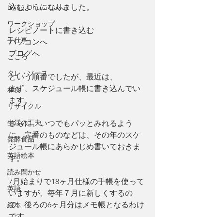
込むようになりました。
Living Ohana Hawaii
ワークショップ
レシピノートに書き込む
手仕事
パソコンへ
ブログへ
こころ
タレ・ソース
という順番でしたが、最近は、
まず、スケジュール帳に書き込んでい
和食
ます。
リサイクル
生活の工夫
さらに、いつでもパッとみれるよう
に、定番のものなどは、その年のスケ
発酵食品
ジュール帳にあらかじめ書いておきま
英語絵本
す。
読み聞かせ
7月始まりで18ヶ月仕様の手帳を使って
英語
いますが、毎年７月に新しくするの
で、後ろの6ヶ月分はメモ帳となるわけ
絵本
です。