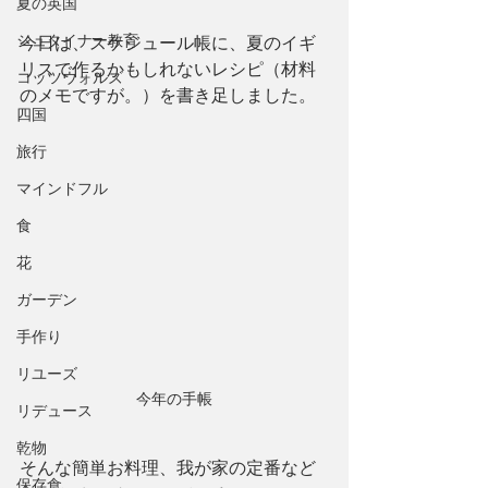
夏の英国
シュタイナー教育
今日は、スケジュール帳に、夏のイギ
リスで作るかもしれないレシピ（材料
コッツウォルズ
のメモですが。）を書き足しました。
四国
旅行
マインドフル
食
花
ガーデン
手作り
リユーズ
今年の手帳
リデュース
乾物
そんな簡単お料理、我が家の定番など
保存食