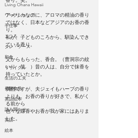
香り。笑。
Living Ohana Hawaii
アメリカなのに、アロマの精油の香り
ワークショップ
ではなく、日本などアジアのお香の香
手仕事
り。
こころ
私が、子どものころから、馴染んでき
ている香り。
タレ・ソース
和食
父からもらった、香合。（曹洞宗の紋
いり　笑　）昔の人は、自分で抹香を
リサイクル
持っていたとか。
生活の工夫
発酵食品
偶然ですが、夫ジェイもハーブの香り
よりも、お香の香りが好きで、私がく
英語絵本
る前から
読み聞かせ
色々な線香やお香が我が家にはありま
した。
英語
絵本