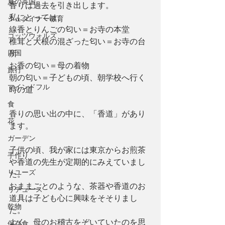
夏の英国
香りは過去を引き出します。
私にとっては、
シュタイナー教育
線香とりんごの匂い＝お寺の本堂
コッツウォルズ
椎茸と大根の混ざった匂い＝お寺の台
四国
所
お香の匂い＝母の着物
旅行
朝の匂い＝子どもの頃、朝学校へ行く
マインドフル
時の道
食
香りの思い出の中に、「香道」があり
花
ます。
ガーデン
子供の頃、我が家には東京からお煎茶
手作り
や香道の先生が定期的にみえていまし
リユーズ
た。
おままごとのような、茶器や香道のお
リデュース
道具は子ども心に興味をそそりまし
乾物
た。
よく、母のお稽古をぞいていたのを思
保存食