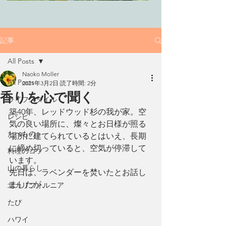
記事
All Posts
Naoko Moller
All Posts
2021年3月2日
読了時間: 2分
香りを心で聞く
ライフスタイル
築40年、レッドウッド杉の我が家。空
レシピ
気の良い場所に、燦々とお日様が照る
たべもの
場所に建てられているとはいえ、長期
に締め切っていると、空気が停滞して
料理のコツ
います。
山の暮らし
先日は、ラベンダーを焚いたとお話し
ましたが、
北カリフォルニア
たび
ハワイ