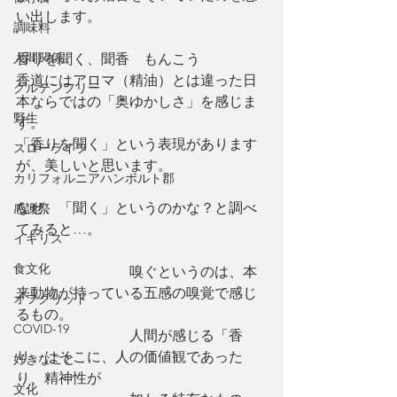
い出します。
調味料
人間関係
香りを聞く、聞香　もんこう
香道にはアロマ（精油）とは違った日
グルテンフリー
本ならではの「奥ゆかしさ」を感じま
野生
す。
「香りを聞く」という表現があります
スローライフ
が、美しいと思います。
カリフォルニアハンボルト郡
なぜ、「聞く」というのかな？と調べ
感謝祭
てみると…。
イギリス
食文化
　　　　　　　　嗅ぐというのは、本
来動物が持っている五感の嗅覚で感じ
オフグリッド
るもの。
COVID-19
　　　　　　　　人間が感じる「香
り」はそこに、人の価値観であった
好きなこと
り、精神性が
文化