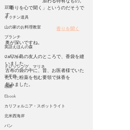
　　　　　　　　加わる特有なもの。
豆腐
「香りを心で聞く」というのだそうで
す。
キッチン道具
山の家のお料理教室
香りを聞く
ブランチ
奥が深いですね。
英語えほんの森
ハワイ島の友人のところで、香袋を縫
Cafe Zen
いました。
ドレッシング、マリネ
古布の袋の中に、昔、お医者様でいた
岩手県
だいた粉薬を包む要領で抹香を
包みました。
感謝
Ebook
カリフォルニア・スポットライト
北米西海岸
パン