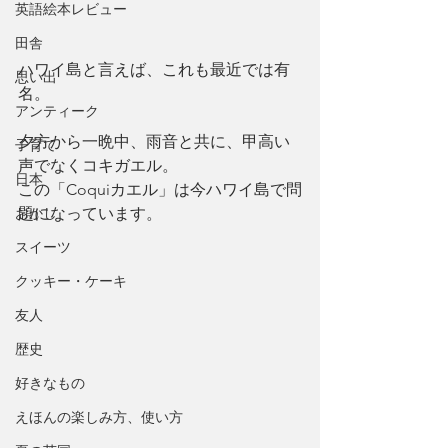
英語絵本レビュー
田舎
ハワイ島と言えば、これも最近では有
思い出
名。
アンティーク
夕方から一晩中、雨音と共に、甲高い
子育て
声でなくコキガエル。
日本
この「Coquiカエル」は今ハワイ島で問
題になっています。
おかし
スイーツ
クッキー・ケーキ
友人
歴史
好きなもの
えほんの楽しみ方、使い方