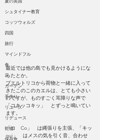
夏の英国
シュタイナー教育
コッツウォルズ
四国
旅行
マインドフル
食
最近では他の島でも見かけるようにな
花
ったとか。
プエルトリコから荷物と一緒に入って
ガーデン
きたこのこのカエルは、とても小さい
手作り
のですが、ものすごく耳障りな声で
「コキッコキッ」　とずっと鳴いてい
リユーズ
ます。
リデュース
「コ　Co」　は縄張りを主張、「キッ
乾物
qui」　はメスの気を引く音、合わせ
保存食