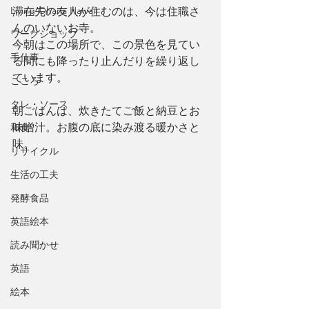
Living Ohana Hawaii
滞在先の友人が住むのは、今は住職さ
んのいないお寺。
ワークショップ
今朝はこの場所で、この景色を見てい
手仕事
る間にも降ったり止んだりを繰り返し
ています。
こころ
タレ・ソース
朝ごはんは、炊きたてご飯と納豆とお
味噌汁。お腹の底に染み渡る暖かさと
和食
味。
リサイクル
生活の工夫
発酵食品
英語絵本
読み聞かせ
英語
絵本