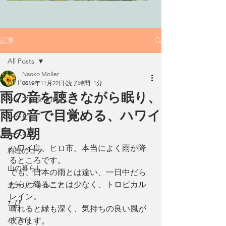
記事
All Posts
Naoko Moller
All Posts
2019年11月22日
読了時間: 1分
雨の音を聴きながら眠り、
ライフスタイル
雨の音で目覚める、ハワイ
レシピ
島の朝
たべもの
ハワイ島、ヒロ市。本当によく雨が降
料理のコツ
るところです。
山の暮らし
でも、日本の雨とは違い、一日中だら
だらと降ることは少なく、トロピカル
北カリフォルニア
レイン。
たび
晴れると緑も深く、気持ちの良い風が
ハワイ
吹きます。