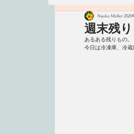
Naoko Moller
202
ハワイ
つぶやき
精進
週末残り
あるある残りもの。
古いもの
おかず
ごは
今日は冷凍庫、冷蔵
手仕事
こころ
タレ・