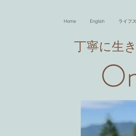
Home
English
ライフ
​丁寧に生
On