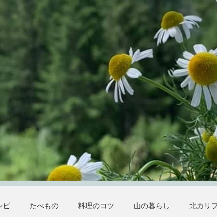
シピ
たべもの
料理のコツ
山の暮らし
北カリ