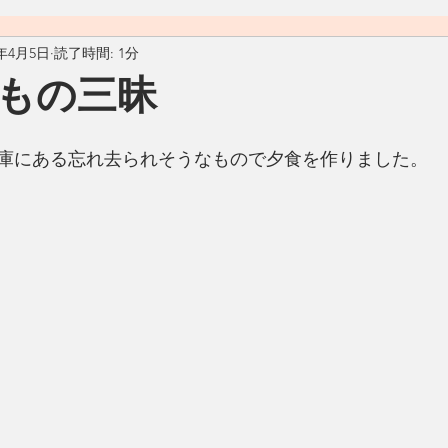
0年4月5日
読了時間: 1分
料理
おうちごはん
自然
ヴィーガン
ヴェジタ
もの三昧
ん
汁物
アメリカ
カフェ
Living Ohana Hawaii
庫にある忘れ去られそうなもので夕食を作りました。
ソース
和食
リサイクル
生活の工夫
発酵食品