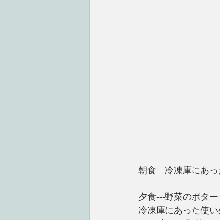
朝食---冷凍庫に
夕食---野菜のポタ
冷凍庫にあった使い