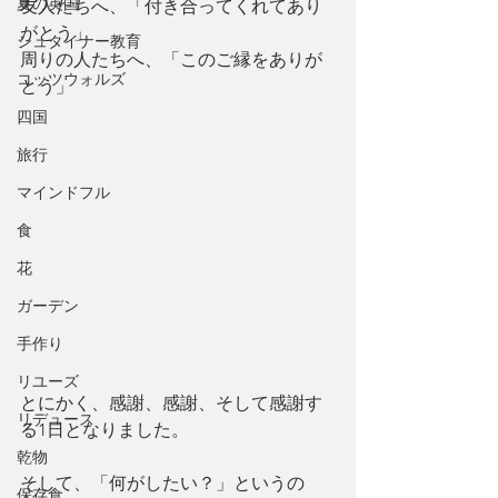
夏の英国
友人たちへ、「付き合ってくれてあり
がとう」
シュタイナー教育
周りの人たちへ、「このご縁をありが
コッツウォルズ
とう」
四国
旅行
マインドフル
食
花
ガーデン
手作り
リユーズ
とにかく、感謝、感謝、そして感謝す
リデュース
る1日となりました。
乾物
そして、「何がしたい？」というの
保存食