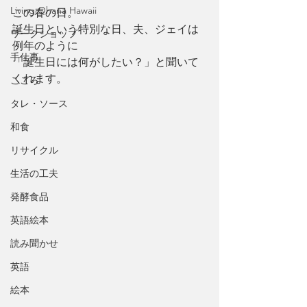
Living Ohana Hawaii
この春の日。
誕生日という特別な日、夫、ジェイは
ワークショップ
例年のように
手仕事
「誕生日には何がしたい？」と聞いて
くれます。
こころ
タレ・ソース
和食
リサイクル
生活の工夫
発酵食品
英語絵本
読み聞かせ
英語
絵本