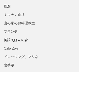
豆腐
キッチン道具
山の家のお料理教室
ブランチ
英語えほんの森
Cafe Zen
ドレッシング、マリネ
岩手県
感謝
Ebook
カリフォルニア・スポットライト
Happy Birthday to everyone !
北米西海岸
パン
ライフスタイル