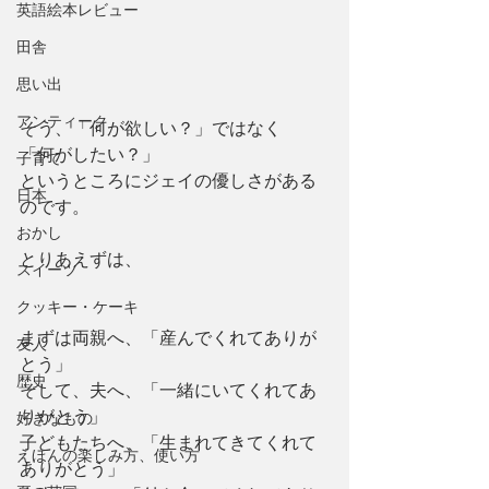
英語絵本レビュー
田舎
思い出
アンティーク
そう、「何が欲しい？」ではなく　
「何がしたい？」
子育て
というところにジェイの優しさがある
日本
のです。
おかし
とりあえずは、
スイーツ
クッキー・ケーキ
まずは両親へ、「産んでくれてありが
友人
とう」
歴史
そして、夫へ、「一緒にいてくれてあ
りがとう」
好きなもの
子どもたちへ、「生まれてきてくれて
えほんの楽しみ方、使い方
ありがとう」