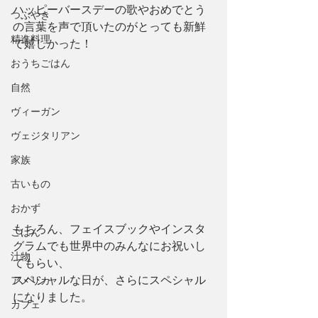
ハッピーバースデーの歌やおめでとう
つぶやき
の言葉を声で頂いたのがとっても新鮮
精進料理
で嬉しかった！
おうちごはん
自然
ヴィーガン
ヴェジタリアン
家族
古いもの
おかず
もちろん、フェイスブックやインスタ
ごはん
グラムでも世界中のみんなにお祝いし
汁物
てもらい、
スペシャルな日が、さらにスペシャル
アメリカ
になりました。
カフェ