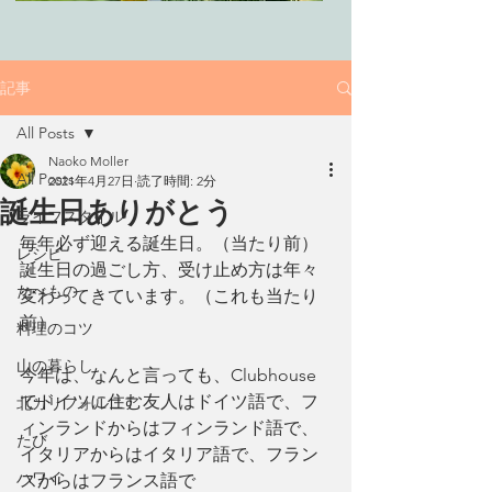
記事
All Posts
Naoko Moller
All Posts
2021年4月27日
読了時間: 2分
誕生日ありがとう
ライフスタイル
毎年必ず迎える誕生日。（当たり前）
レシピ
誕生日の過ごし方、受け止め方は年々
たべもの
変わってきています。（これも当たり
前）
料理のコツ
山の暮らし
今年は、なんと言っても、Clubhouse
でドイツに住む友人はドイツ語で、フ
北カリフォルニア
ィンランドからはフィンランド語で、
たび
イタリアからはイタリア語で、フラン
ハワイ
スからはフランス語で