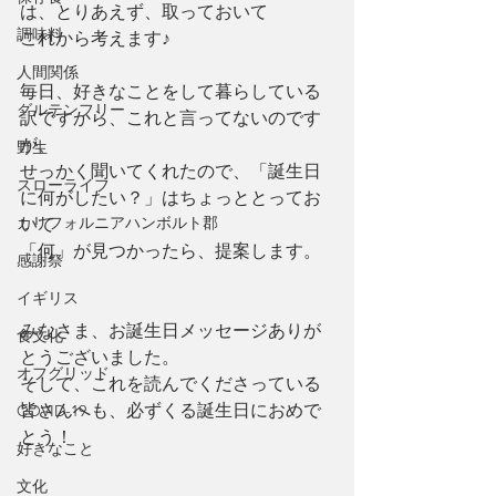
は、とりあえず、取っておいて
調味料
これから考えます♪
人間関係
毎日、好きなことをして暮らしている
グルテンフリー
訳ですから、これと言ってないのです
が、
野生
せっかく聞いてくれたので、「誕生日
スローライフ
に何がしたい？」はちょっととってお
カリフォルニアハンボルト郡
いて
「何」が見つかったら、提案します。
感謝祭
イギリス
みなさま、お誕生日メッセージありが
食文化
とうございました。
オフグリッド
そして、これを読んでくださっている
皆さんへも、必ずくる誕生日におめで
COVID-19
とう！
好きなこと
文化