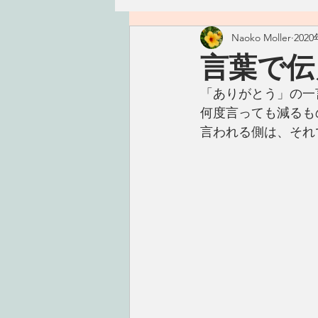
Naoko Moller
202
ハワイ
つぶやき
精進
言葉で伝
「ありがとう」の一
古いもの
おかず
ごは
何度言っても減るも
言われる側は、それ
手仕事
こころ
タレ・