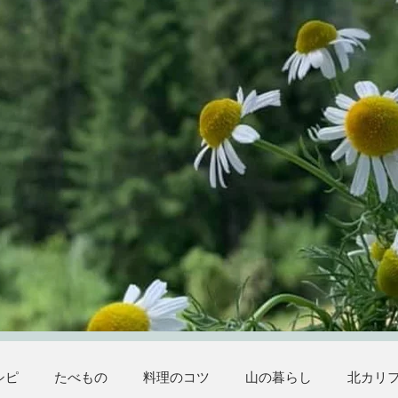
シピ
たべもの
料理のコツ
山の暮らし
北カリ