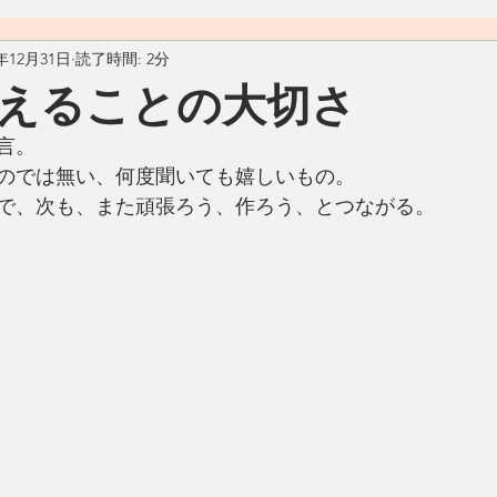
0年12月31日
読了時間: 2分
料理
おうちごはん
自然
ヴィーガン
ヴェジタ
えることの大切さ
言。
ん
汁物
アメリカ
カフェ
Living Ohana Hawaii
のでは無い、何度聞いても嬉しいもの。
で、次も、また頑張ろう、作ろう、とつながる。
ソース
和食
リサイクル
生活の工夫
発酵食品