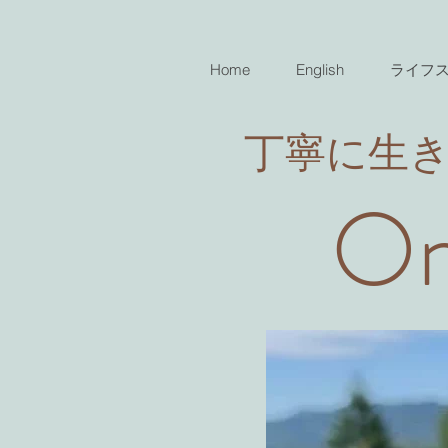
Home
English
ライフ
​丁寧に生
On