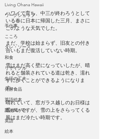
Living Ohana Hawaii
ハワイで育ち、中三が終わろうとして
ワークショップ
いる春に日本に帰国した三月、まさに
手仕事
このような天気でした。
こころ
まだ、学校は始まらず、旧友との付き
タレ・ソース
合いもまだ復活していない時期。
和食
雪はまだ高く壁になっていしたが、晴
リサイクル
れると舗装されている道は乾き、濡れ
生活の工夫
ずに歩くことができるようになりま
す。
発酵食品
英語絵本
晴れていて、窓ガラス越しのお日様は
暖かいですが、雪の上をさらってくる
読み聞かせ
風はまだ冷たい時期です。
英語
絵本