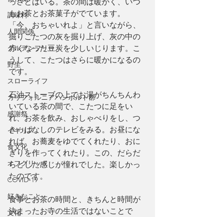
っさとはいる。茶の間は暖かく、いつ
もお茶とお茶菓子がでています。
調味料
「今、おちゃいれよ」と言いながら、
人間関係
掘りごたつの灰を掘り上げ、灰の中の
グルテンフリー
赤くなった豆炭を少しいじります。こ
うして、こたつはさらに暖かになるの
野生
です。
スローライフ
石油ストーブの上でお湯がちんちんわ
カリフォルニアハンボルト郡
いている茶の間で、こたつに足をい
感謝祭
れ、お茶を飲み、おしゃべりをし、つ
きっぱなしのテレビをみる。お昼にな
イギリス
れば、お蕎麦をゆでてくれたり、おに
食文化
ぎりを作ってくれたり。この、だらだ
オフグリッド
らとした感じが憧れでした。楽しかっ
たのです。
COVID-19
好きなこと
食事とお茶の時間と、きちんと時間が
決まったお寺の生活ではないことで
文化