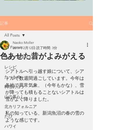
記事
All Posts
Naoko Moller
All Posts
2019年2月12日
読了時間: 3分
色あせた昔がよみがえる
ライフスタイル
レシピ
シアトルへ引っ越す娘について、シア
たべもの
トルで数週間過ごしています。今年は
各地で異常気象、（今年もかな）、雪
料理のコツ
が降っても積もることないシアトルは
山の暮らし
雪がよく降りました。
北カリフォルニア
私の知っている、新潟魚沼の春の雪の
たび
ような感じです。
ハワイ