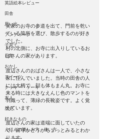
英語絵本レビュー
田舎
思い出
実家のお寺の参道を出て、門前を乾い
ている箇所を選び、散歩するのが好き
アンティーク
でした。
子育て
村の北側に、お寺に出入りしているお
日本
ばさんの家があります。
おかし
渡辺さんのおばさんは一人で、小さな
スイーツ
家に住んでいました。当時の田舎の人
には大柄で、顔も体もまん丸。お寺に
クッキー・ケーキ
来る時には大きなえんじ色のマントを
友人
羽織って、薄緑の長靴姿です。よく覚
えています。
歴史
好きなもの
渡辺さんの家は道端に面していたの
えほんの楽しみ方、使い方
で、留守かどうかちょっとみるとわか
ります。