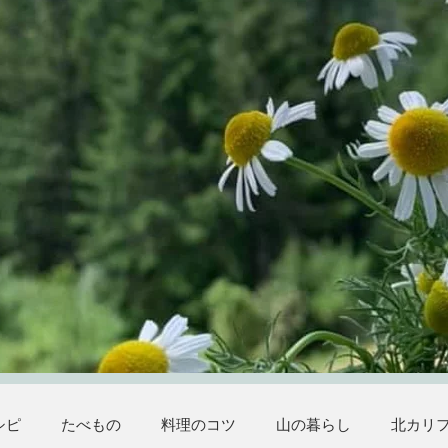
シピ
たべもの
料理のコツ
山の暮らし
北カリ