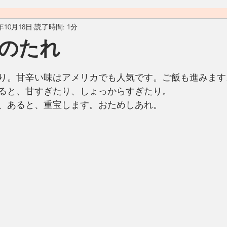
9年10月18日
読了時間: 1分
料理
おうちごはん
自然
ヴィーガン
ヴェジタ
きのたれ
ん
汁物
アメリカ
カフェ
Living Ohana Hawaii
り。甘辛い味はアメリカでも人気です。ご飯も進みます
ると、甘すぎたり、しょっからすぎたり。
、あると、重宝します。おためしあれ。
ソース
和食
リサイクル
生活の工夫
発酵食品