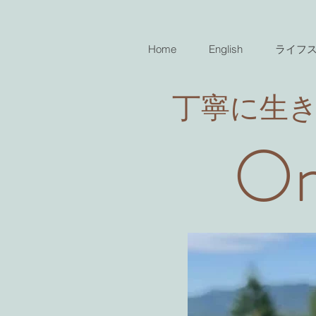
Home
English
ライフ
​丁寧に生
On