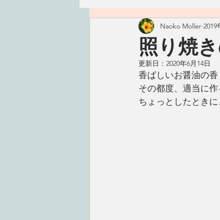
Naoko Moller
201
ハワイ
つぶやき
精進
照り焼
更新日：
2020年6月14日
古いもの
おかず
ごは
香ばしいお醤油の香
その都度、適当に作
ちょっとしたときに
手仕事
こころ
タレ・