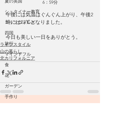
夏の英国
6：59分
シュタイナー教育
午後には気温はぐんぐん上がり、午後2
時には23℃となりました。
コッツウォルズ
四国
今日も美しい一日をありがとう。
旅行
ライフスタイル
山の暮らし
マインドフル
北カリフォルニア
食
花
ガーデン
手作り
リユーズ
すべて表示
最新記事
リデュース
乾物
保存食