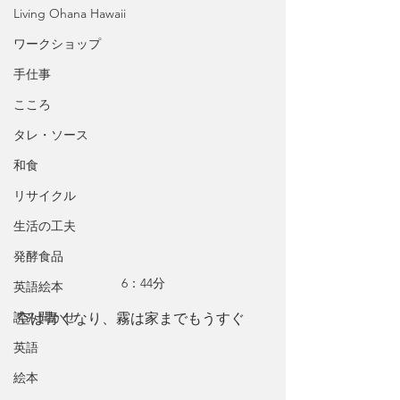
Living Ohana Hawaii
ワークショップ
手仕事
こころ
タレ・ソース
和食
リサイクル
生活の工夫
発酵食品
6：44分
英語絵本
読み聞かせ
空は青くなり、霧は家までもうすぐ
英語
絵本