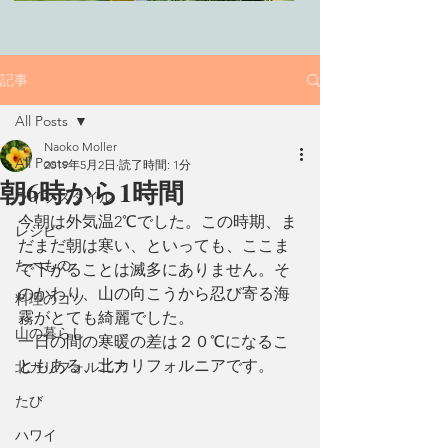
記事
All Posts
Naoko Moller
All Posts
2019年5月2日
読了時間: 1分
朝6時から1時間
ライフスタイル
今朝は外気温2℃でした。この時期、ま
レシピ
だまだ朝は寒い、といっても、ここま
たべもの
で下がることは滅多にありません。そ
のかわり、山の向こうから忍び寄る海
料理のコツ
霧がとても綺麗でした。
山の暮らし
一日の間の寒暖の差は２０℃になるこ
ともある、北カリフォルニアです。
北カリフォルニア
たび
ハワイ