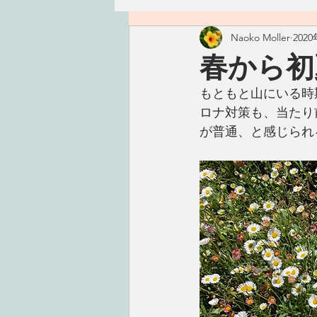
Naoko Moller
202
ハワイ
つぶやき
精進
春から初
もともと山にいる時期は
古いもの
おかず
ごは
ロナ対策も、当たり前
が普通、と感じられ
手仕事
こころ
タレ・