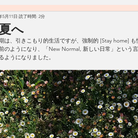
0年5月11日
読了時間: 2分
料理
おうちごはん
自然
ヴィーガン
ヴェジタ
夏へ
、引きこもり的生活ですが、強制的 [Stay home] 
ん
汁物
アメリカ
カフェ
Living Ohana Hawaii
のようになり、「New Normal, 新しい日常」という
るようになりました。
ソース
和食
リサイクル
生活の工夫
発酵食品