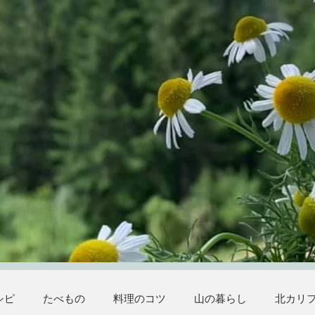
シピ
たべもの
料理のコツ
山の暮らし
北カリ