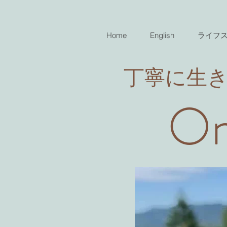
Home
English
ライフ
​丁寧に生
On