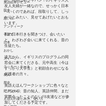
が、今回は初ジャパン！のイギリス人
英語絵本レビュー
友人夫婦が一緒なので、せっかく日本
田舎
へいくのであれば、段取りして、しっ
かりとみたい、見せてあげたいとおも
思い出
います。
アンティーク
私の日本行きを聞きつけ、会いたい
子育て
と、わざわざ会いに来てくれる、昔の
日本
生徒たち。
おかし
遠方から、イギリスのプログラムの同
スイーツ
窓会に来てくださる、元中高生（今は
クッキー・ケーキ
すっかり大学生）と初顔合わせになる
保護者の方々。
友人
歴史
英語えほんワークショップに色々なと
好きなもの
ころから、昔の知人、英語仲間、まだ
実際会ったことのないFB友達などが参
えほんの楽しみ方、使い方
加してくださる予定です。