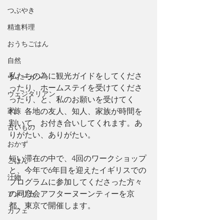
つぶやき
精進料理
おうちごはん
自然
私たちの為に観光ガイドをしてくださ
ヴィーガン
ったり、ホームステイを受けてくださ
ヴェジタリアン
ったり、と、私のお願いを受けてく
家族
れ、各地の友人、知人、家族が時間を
割いて、お付き合いしてくれます。あ
古いもの
りがたい、ありがたい。
おかず
短い滞在の中で、4回のワークショップ
ごはん
と、今年で6年目を迎えたイギリスでの
汁物
プログラムに参加してくださった方々
の同窓会アフターヌーンティーを京
アメリカ
都、東京で開催します。
カフェ