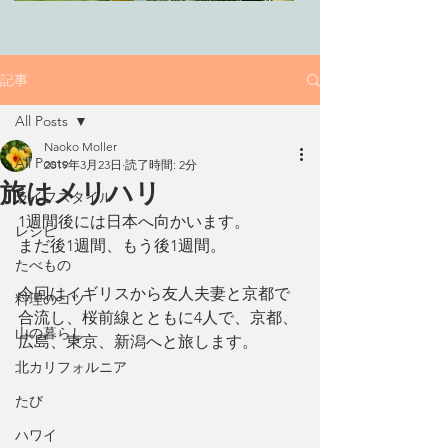
記事
All Posts
Naoko Moller
All Posts
2019年3月23日
読了時間: 2分
旅はメリハリ
ライフスタイル
1週間後には日本へ向かいます。
レシピ
まだ後1週間、もう後1週間。
たべもの
今回はイギリスから友人夫妻と京都で
料理のコツ
合流し、桜前線とともに4人で、京都、
山の暮らし
広島、東京、新潟へと旅します。
北カリフォルニア
たび
ハワイ