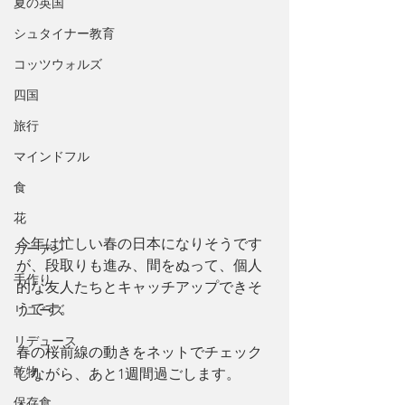
夏の英国
シュタイナー教育
コッツウォルズ
四国
旅行
マインドフル
食
花
今年は忙しい春の日本になりそうです
ガーデン
が、段取りも進み、間をぬって、個人
手作り
的な友人たちとキャッチアップできそ
うです。
リユーズ
リデュース
春の桜前線の動きをネットでチェック
乾物
しながら、あと1週間過ごします。
保存食