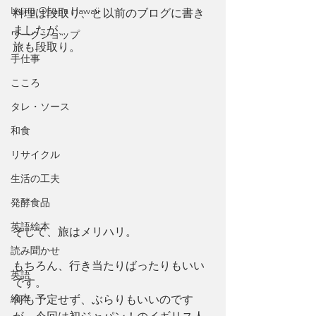
Living Ohana Hawaii
料理は段取り、と以前のブログに書き
ましたが、
ワークショップ
旅も段取り。
手仕事
こころ
タレ・ソース
和食
リサイクル
生活の工夫
発酵食品
英語絵本
そして、旅はメリハリ。
読み聞かせ
もちろん、行き当たりばったりもいい
英語
です。
絵本
何も予定せず、ぶらりもいいのです