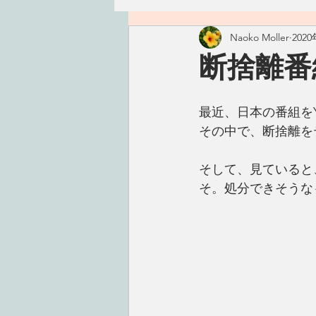
Naoko Moller
202
ハワイ
つぶやき
精進
断捨離番
古いもの
おかず
ごは
最近、日本の番組をY
その中で、断捨離を
手仕事
こころ
タレ・
そして、見ていると
そ。処分できそうな