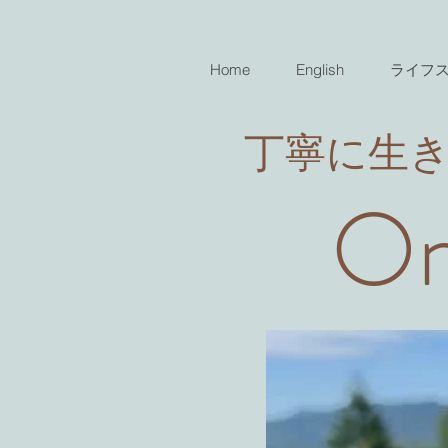
Home
English
ライフ
​丁寧に生
On