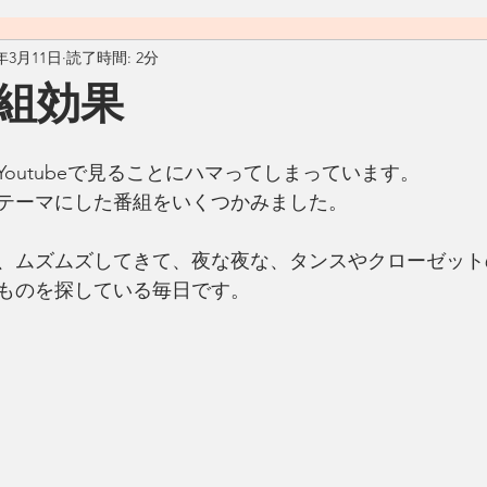
0年3月11日
読了時間: 2分
料理
おうちごはん
自然
ヴィーガン
ヴェジタ
組効果
ん
汁物
アメリカ
カフェ
Living Ohana Hawaii
outubeで見ることにハマってしまっています。
テーマにした番組をいくつかみました。
ソース
和食
リサイクル
生活の工夫
発酵食品
、ムズムズしてきて、夜な夜な、タンスやクローゼット
ものを探している毎日です。