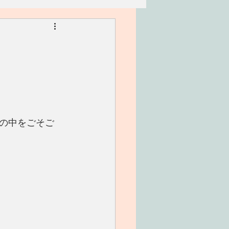
リアン
家族
ワークショップ
の中をごそご