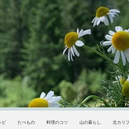
シピ
たべもの
料理のコツ
山の暮らし
北カリ