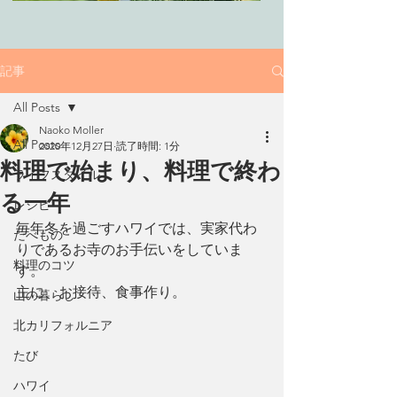
記事
All Posts
Naoko Moller
All Posts
2020年12月27日
読了時間: 1分
料理で始まり、料理で終わ
ライフスタイル
る一年
レシピ
毎年冬を過ごすハワイでは、実家代わ
たべもの
りであるお寺のお手伝いをしていま
料理のコツ
す。
主に、お接待、食事作り。
山の暮らし
北カリフォルニア
たび
ハワイ