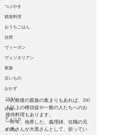
つぶやき
精進料理
おうちごはん
自然
ヴィーガン
ヴェジタリアン
家族
古いもの
おかず
ごはん
10人前後の親族の集まりもあれば、200
人以上の檀信徒や一般の人たちへのお
汁物
接待料理もあります。
アメリカ
一昨年、他界した、義理姉、住職の兄
の奥さんが大黒さんとして、担ってい
カフェ