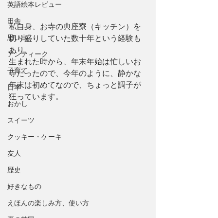
英語絵本レビュー
田舎
私自身、お寺の典座寮（キッチン）を
思い出
切り盛りしていた数十年という経験も
あり、
アンティーク
生まれた時から、年末年始は忙しいお
子育て
寺だったので、今年のように、静かな
年末は初めてなので、ちょっと調子が
日本
狂っています。
おかし
スイーツ
クッキー・ケーキ
友人
歴史
好きなもの
えほんの楽しみ方、使い方