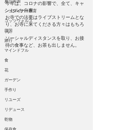
夏の英国
今年は、コロナの影響で、全て、キャ
ンセルか自粛。
シュタイナー教育
お寺での法要はライブストリームとな
コッツウォルズ
り、お寺に来てくださる方々はもちろ
四国
ん、
ソーシャルディスタンスを取り、お接
旅行
待の食事など、お茶も出しません。
マインドフル
食
花
ガーデン
手作り
リユーズ
リデュース
乾物
保存食