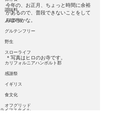
今年の、お正月、ちょっと時間に余裕
調味料
があるので、普段できないことをして
みようかな。
人間関係
グルテンフリー
野生
スローライフ
＊写真はヒロのお寺です。
カリフォルニアハンボルト郡
感謝祭
イギリス
食文化
オフグリッド
ライフスタイル
COVID-19
たべもの
料理のコツ
好きなこと
文化