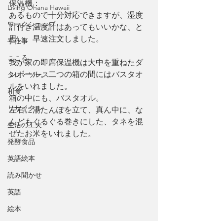
保温機：
Living Ohana Hawaii
あるもので十分対応できますが、湿度
ワークショップ
計付き温度計はあってもいいかな、と
思い、早速注文しました。
手仕事
こころ
我が家の即席保温機は大中を重ねたダ
ンボール。二つの箱の間にはバスタオ
タレ・ソース
ルをいれました。
和食
箱の中にも、バスタオル。
リサイクル
左右に湯たんぽを立て、真ん中に、な
んどもぐるぐる巻きにした、タネを混
生活の工夫
ぜたお米をいれました。
発酵食品
英語絵本
読み聞かせ
英語
絵本