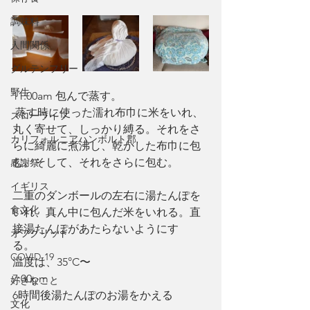
調味料
人間関係
グルテンフリー
野生
11:00am 包んで蒸す。
 蒸す時に使った濡れ布巾に米をいれ、
スローライフ
丸く寄せて、しっかり縛る。それをさ
カリフォルニアハンボルト郡
らに綺麗に煮沸し、乾かした布巾に包
む。そして、それをさらに包む。
感謝祭
イギリス
二重のダンボールの左右に湯たんぽを
食文化
いれ、真ん中に包んだ米をいれる。直
接湯たんぽがあたらないようにす
オフグリッド
る。　
COVID-19
温度は、35°C〜
7:00pm
好きなこと
6時間後湯たんぽのお湯をかえる
文化