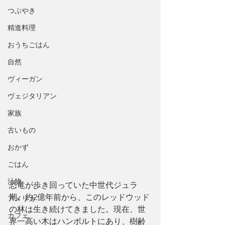
つぶやき
精進料理
おうちごはん
自然
ヴィーガン
ヴェジタリアン
家族
古いもの
おかず
ごはん
汁物
恐竜が歩き回っていた中世代ジュラ
期、約2億年前から、このレッドウッド
アメリカ
の林は生き続けてきました。現在、世
カフェ
界一高い木はハンボルトにあり、樹齢