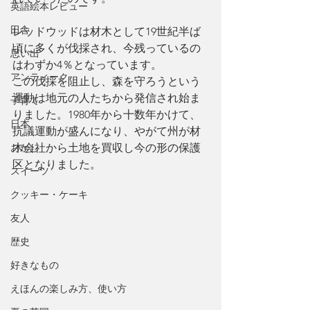
英語絵本レビュー
田舎
レッドウッドは材木として19世紀半ば
頃に多くが伐採され、今残っているの
思い出
はわずか4％となっています。
アンティーク
この伐採を阻止し、森を守ろうという
運動は地元の人たちから発信され始ま
子育て
りました。1980年から十数年かけて、
日本
抗議運動が盛んになり、やがて州が材
おかし
木会社から土地を買収し今の形の保護
区となりました。
スイーツ
クッキー・ケーキ
友人
歴史
好きなもの
えほんの楽しみ方、使い方