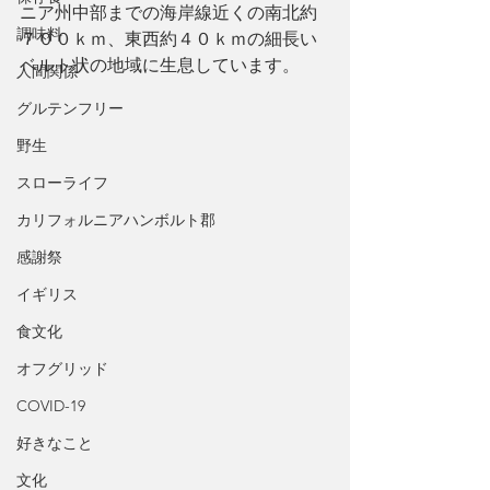
ニア州中部までの海岸線近くの南北約
調味料
７００ｋｍ、東西約４０ｋｍの細長い
ベルト状の地域に生息しています。
人間関係
グルテンフリー
野生
スローライフ
カリフォルニアハンボルト郡
感謝祭
イギリス
食文化
オフグリッド
COVID-19
好きなこと
文化