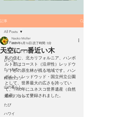
記事
All Posts
Naoko Moller
All Posts
2021年6月16日
読了時間: 5分
天空に一番近い木
ライフスタイル
私の住む、北カリフォルニア、ハンボ
レシピ
ルト郡はコースト（沿岸性）レッドウ
たべもの
ッド杉の原生林が残る地域です。ハン
ボルト・レッドウッド・国立州立公園
料理のコツ
として、世界最大の広さを誇ってい
山の暮らし
て、1980年にユネスコ世界遺産（自然
遺産）として登録されました。
北カリフォルニア
たび
ハワイ