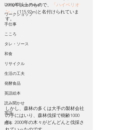
Living Ohana Hawaii
2000年以上のもので、
「ハイペリオ
ン」
（115.92m)と名付けられていま
ワークショップ
す。
手仕事
こころ
タレ・ソース
和食
リサイクル
生活の工夫
発酵食品
英語絵本
読み聞かせ
しかし、森林の多くは大手の製材会社
英語
の手にはいり、森林伐採で樹齢1000
年、2000年の木々がどんどんと伐採さ
絵本
れていったのです。