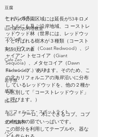
豆腐
キッチン道具
これらの公園区域には延長が53キロメ
ートルにも及ぶ沿岸地域、コ ーストレ
山の家のお料理教室
ッドウッド林（世界には、レッドウッ
ブランチ
ドと呼ばれる樹木が３種類（コースト
レッドウッド（Coast Redwood）、ジ
英語えほんの森
ャイアン トセコイア（Giant 
Cafe Zen
Sequoia）、メタセコイア（Dawn 
ドレッシング、マリネ
Redwood））あります。そのため、こ
の北カリフォルニアの海岸沿いに分布
岩手県
し ているレッドウッドを、他の２種か
感謝
ら区別して「コーストレッドウッド」
と呼びます。）
Ebook
カリフォルニア・スポットライト
’Burl’　ブーロ。木にできるコブ。コブ
の中は木の節でいっぱいです。
北米西海岸
この部分を利用してテーブルや、器な
パン
ども作られる。