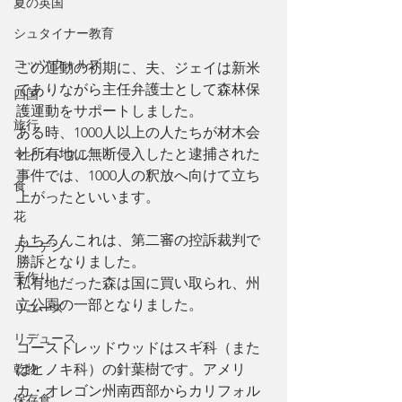
夏の英国
シュタイナー教育
コッツウォルズ
この運動の初期に、夫、ジェイは新米
でありながら主任弁護士として森林保
四国
護運動をサポートしました。
旅行
ある時、1000人以上の人たちが材木会
社所有地に無断侵入したと逮捕された
マインドフル
事件では、1000人の釈放へ向けて立ち
食
上がったといいます。
花
もちろんこれは、第二審の控訴裁判で
ガーデン
勝訴となりました。
手作り
私有地だった森は国に買い取られ、州
立公園の一部となりました。
リユーズ
リデュース
コーストレッドウッドはスギ科（また
はヒノキ科）の針葉樹です。アメリ
乾物
カ・オレゴン州南西部からカリフォル
保存食