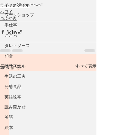
Living Ohana Hawaii
ライフスタイル
ハワイ
ワークショップ
つぶやき
手仕事
こころ
タレ・ソース
和食
リサイクル
すべて表示
最新記事
生活の工夫
発酵食品
英語絵本
読み聞かせ
英語
絵本