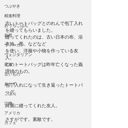
つぶやき
精進料理
古いトートバッグとのれんで包丁入れ
おうちごはん
を縫ってもらいました。
自然
縫ってくれたのは、古い日本の布、浴
衣地、帯、などなど
ヴィーガン
を使い、洋服や小物を作っている友
ヴェジタリアン
人。
家族
このトートバッグは昨年亡くなった義
理姉のもの。
古いもの
おかず
包丁入れになって生き返ったトートバ
ッグ。
ごはん
汁物
綺麗に縫ってくれた友人。
アメリカ
さすがです。素敵です。
カフェ