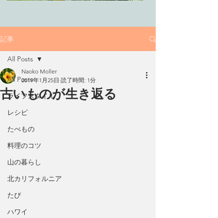
記事
All Posts
Naoko Moller
All Posts
2019年1月25日
読了時間: 1分
古いものが生き返る
ライフスタイル
レシピ
たべもの
料理のコツ
山の暮らし
北カリフォルニア
たび
ハワイ