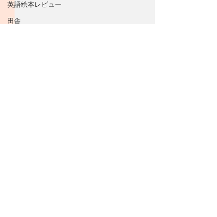
英語絵本レビュー
田舎
思い出
アンティーク
子育て
日本
コメント
死の選択
おかし
ポモドーロソース
スイーツ
コメントを追加…
クッキー・ケーキ
友人
​Japan Food Studies College
歴史
好きなもの
メーリングリストに登録
えほんの楽しみ方、使い方