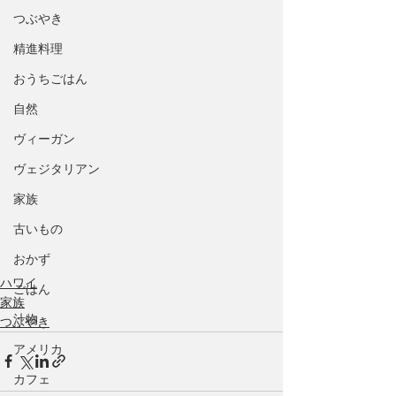
つぶやき
精進料理
おうちごはん
自然
ヴィーガン
ヴェジタリアン
家族
古いもの
おかず
ハワイ
ごはん
家族
汁物
つぶやき
アメリカ
カフェ