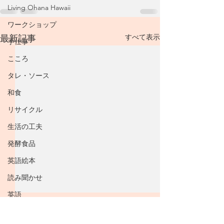
Living Ohana Hawaii
ワークショップ
すべて表示
最新記事
手仕事
こころ
タレ・ソース
和食
リサイクル
生活の工夫
発酵食品
英語絵本
読み聞かせ
英語
絵本