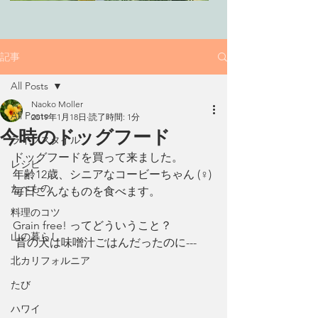
記事
All Posts
Naoko Moller
All Posts
2019年1月18日
読了時間: 1分
今時のドッグフード
ライフスタイル
ドッグフードを買って来ました。
レシピ
年齢12歳、シニアなコービーちゃん (♀)
たべもの
毎日こんなものを食べます。
料理のコツ
Grain free! ってどういうこと？
山の暮らし
 昔の犬は味噌汁ごはんだったのに---
北カリフォルニア
たび
ハワイ