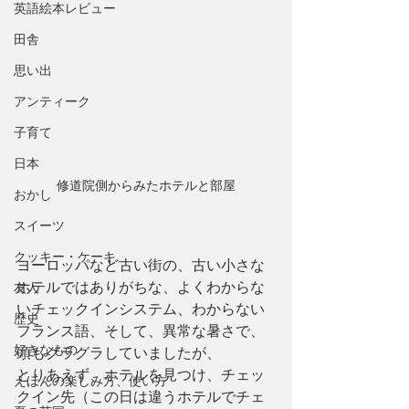
英語絵本レビュー
田舎
思い出
アンティーク
子育て
日本
修道院側からみたホテルと部屋
おかし
スイーツ
クッキー・ケーキ
ヨーロッパなど古い街の、古い小さな
ホテルではありがちな、よくわからな
友人
いチェックインシステム、わからない
歴史
フランス語、そして、異常な暑さで、
好きなもの
頭もグラグラしていましたが、
とりあえず、ホテルを見つけ、チェッ
えほんの楽しみ方、使い方
クイン先（この日は違うホテルでチェ