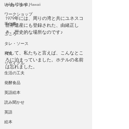
があります。
Living Ohana Hawaii
ワークショップ
1979年には、周りの湾と共にユネスコ
手仕事
世界遺産にも登録された、由緒正し
き、歴史的な場所なのです♪
こころ
タレ・ソース
そして、私たちと言えば、こんなとこ
和食
ろに泊まっていました。ホテルの名前
リサイクル
は忘れました。
生活の工夫
発酵食品
英語絵本
読み聞かせ
英語
絵本