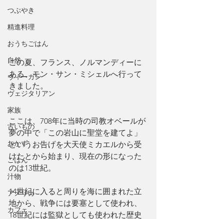
つぶやき
精進料理
おうちごはん
自然
この夏、フランス、ノルマンディーに
ある、モン・サン・ミシェルへ行って
ヴィーガン
きました。
ヴェジタリアン
家族
ここは、708年に当時の司教オベールが
古いもの
夢の中で「この岩山に聖堂を建てよ」
おかず
というお告げを大天使ミカエルから受
けたとから始まり、現在の形になった
ごはん
のは13世紀。
汁物
14世紀に入ると周りを海に囲まれた立
アメリカ
地から、戦争には要塞として使われ、
カフェ
18世紀には監獄としても使われた歴史