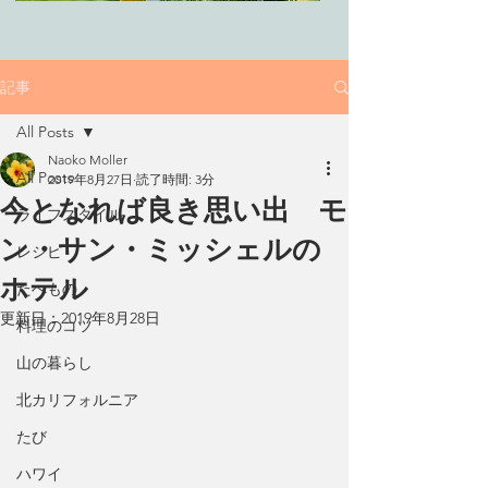
記事
All Posts
Naoko Moller
All Posts
2019年8月27日
読了時間: 3分
今となれば良き思い出 モ
ライフスタイル
ン・サン・ミッシェルの
レシピ
ホテル
たべもの
更新日：
2019年8月28日
料理のコツ
山の暮らし
北カリフォルニア
たび
ハワイ