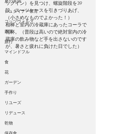
夏の英国
ックイン）を見つけ、螺旋階段を39
段、スーツケースを引きづりあげ、
シュタイナー教育
（小さめなものでよかった！）
コッツウォルズ
相棒と室内の冷蔵庫にあったコーラで
四国
乾杯。（普段は高いので絶対室内の冷
蔵庫の飲み物など手を出さないのです
旅行
が、暑さと疲れに負けた日でした）
マインドフル
食
花
ガーデン
手作り
リユーズ
リデュース
乾物
保存食