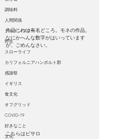
調味料
人間関係
作品これは有名どころ。モネの作品。
グルテンフリー
なにかへんな数字がはいっています
野生
が、ごめんなさい。
スローライフ
カリフォルニアハンボルト郡
感謝祭
イギリス
食文化
オフグリッド
COVID-19
好きなこと
こちらはピサロ
文化