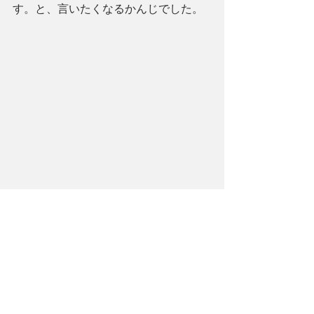
す。と、言いたくなるかんじでした。
娘たちとのんびり、楽しんだ美術館で
した。
追伸：アメリカを代表する作家、ホッ
パーのものを忘れていました。