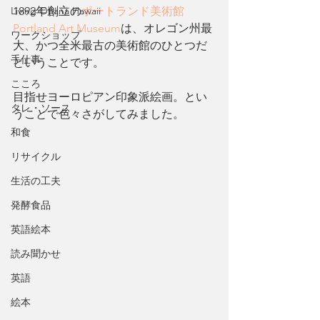
Living Ohana Hawaii
1892年創立の
ポートランド美術館
Portland Art Museum
は、オレゴン州最
ワークショップ
大、かつ全米最古の美術館のひとつだ
手仕事
ということです。
こころ
目指せヨーロピアン印象派絵画。とい
タレ・ソース
うことで色々さがしてみました。
和食
リサイクル
生活の工夫
発酵食品
英語絵本
読み聞かせ
英語
絵本