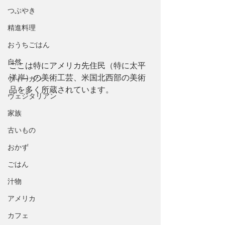
つぶやき
精進料理
おうちごはん
自然
ここは特にアメリカ先住民（特に太平
洋岸）の美術工芸、米国北西部の美術
ヴィーガン
品を多く所蔵されています。
ヴェジタリアン
家族
古いもの
おかず
ごはん
汁物
アメリカ
カフェ