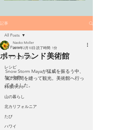
記事
All Posts
Naoko Moller
All Posts
2019年2月10日
読了時間: 1分
ポートランド美術館
ライフスタイル
レシピ
Snow Storm Mayaが猛威を振るう中、
たべもの
嵐の隙間を縫って観光。美術館へ行っ
てきました。
料理のコツ
山の暮らし
北カリフォルニア
たび
ハワイ