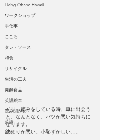
Living Ohana Hawaii
ワークショップ
手仕事
こころ
タレ・ソース
和食
リサイクル
生活の工夫
発酵食品
英語絵本
ベリー摘みをしている時、車に出会う
読み聞かせ
と、なんとなく、バツが悪い気持ちに
英語
なります。
決まりが悪い。小恥ずかしい…。
絵本