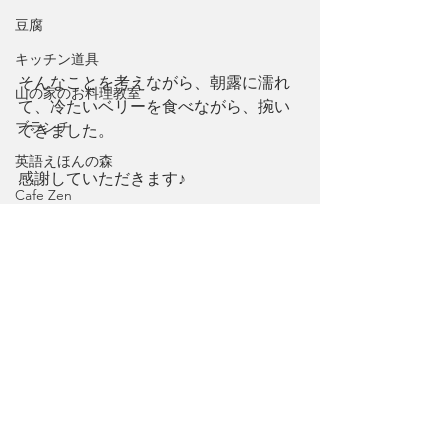
豆腐
キッチン道具
そんなことを考えながら、朝露に濡れ
山の家のお料理教室
て、冷たいベリーを食べながら、捥い
ブランチ
できました。
英語えほんの森
感謝していただきます♪
Cafe Zen
ドレッシング、マリネ
岩手県
感謝
ライフスタイル
Ebook
たべもの
カリフォルニア・スポットライト
山の暮らし
北米西海岸
パン