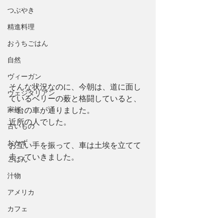
つぶやき
精進料理
おうちごはん
自然
ヴィーガン
そんな状況なのに、今朝は、道に面し
ヴェジタリアン
ているベリーの薮と格闘していると、
家族
一台の車が通りました。
近所の人でした。
古いもの
おかず
お互い手を振って、車は土埃を立てて
走っていきました。
ごはん
汁物
アメリカ
カフェ