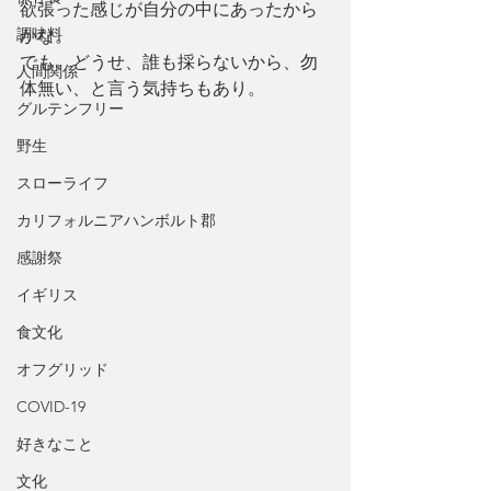
欲張った感じが自分の中にあったから
調味料
かな。
でも、どうせ、誰も採らないから、勿
人間関係
体無い、と言う気持ちもあり。
グルテンフリー
野生
スローライフ
カリフォルニアハンボルト郡
感謝祭
イギリス
食文化
オフグリッド
COVID-19
好きなこと
文化