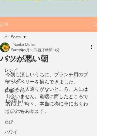
記事
All Posts
Naoko Moller
All Posts
2019年9月10日
読了時間: 1分
バツが悪い朝
ライフスタイル
レシピ
今朝も涼しいうちに、ブランチ用のブ
たべもの
ラックベリーを摘んできました。
もともと人通りがないところ、人には
料理のコツ
出会いません。道端に面したところで
山の暮らし
あれば、時々、本当に稀に車に出くわ
すこともあります。
北カリフォルニア
たび
ハワイ