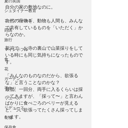
夏の英国
自分の家の敷地なのに。
シュタイナー教育
コッツウォルズ
自然の産物を、動物も人間も、みんな
で共有しているものを「いただく」か
四国
らなのか。
旅行
新潟で、お寺の裏山で山菜採りをして
マインドフル
いる時にも同じ気持ちになったもので
食
す。
花
「みんなのものなのだから、欲張る
ガーデン
な」と言うことなのかな？
手作り
最低、一回分、両手に入るくらいは採
ってきますが、「採って〜」と言わん
リユーズ
ばかりに食べごろのベリーが見える
リデュース
と、つい欲張ってたくさん採ってしま
います。
乾物
保存食