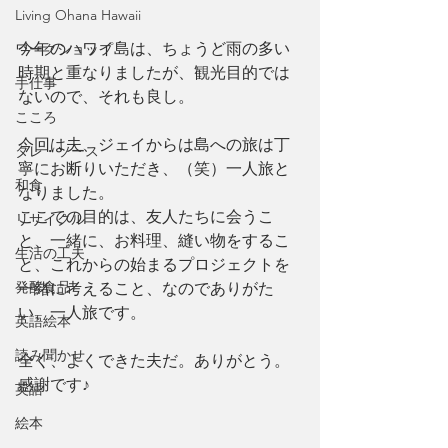
Living Ohana Hawaii
今年のハワイ島は、ちょうど雨の多い
ワークショップ
時期と重なりましたが、観光目的では
手仕事
ないので、それも良し。
こころ
今回は夫、ジェイからは島への旅は丁
タレ・ソース
寧にお断りいただき、（笑）一人旅と
和食
なりました。
ここでの目的は、友人たちに会うこ
リサイクル
と、一緒に、お料理、縫い物をするこ
生活の工夫
と、これからの始まるプロジェクトを
発酵食品
一緒に考えること、なのでありがた
い、一人旅です。
英語絵本
読み聞かせ
全く、よくできた夫だ。ありがとう。
感謝です♪
英語
絵本