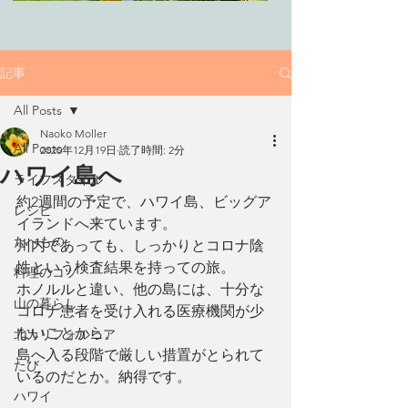
記事
All Posts
Naoko Moller
All Posts
2020年12月19日
読了時間: 2分
ハワイ島へ
ライフスタイル
約2週間の予定で、ハワイ島、ビッグア
レシピ
イランドへ来ています。
たべもの
州内であっても、しっかりとコロナ陰
性という検査結果を持っての旅。
料理のコツ
ホノルルと違い、他の島には、十分な
山の暮らし
コロナ患者を受け入れる医療機関が少
ないことから、
北カリフォルニア
島へ入る段階で厳しい措置がとられて
たび
いるのだとか。納得です。
ハワイ