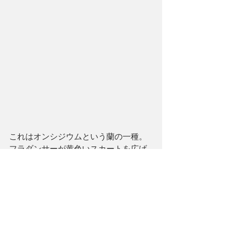
これはオンシジウムという蘭の一種。
フラダンサーが黄色いスカートを広げ
て踊っている姿をハワイアンの人たち
は言いました。　ほんとそう言われれ
ば。かわいいですね。