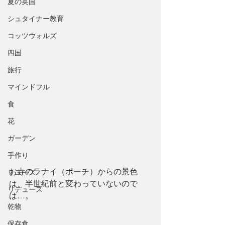
夏の英国
シュタイナー教育
コッツウォルズ
四国
旅行
マインドフル
食
花
ガーデン
手作り
お寺のラナイ（ポーチ）からの景色
リユーズ
は、半世紀前と変わっていないので
リデュース
は…。
乾物
保存食