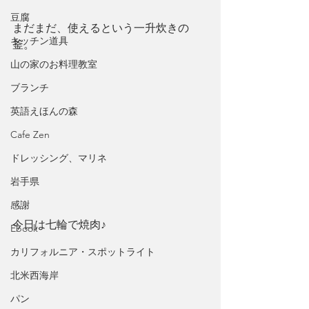
豆腐
まだまだ、使えるという一升炊きの
キッチン道具
釜。
山の家のお料理教室
ブランチ
英語えほんの森
Cafe Zen
ドレッシング、マリネ
岩手県
感謝
今日は七輪で焼肉♪
Ebook
カリフォルニア・スポットライト
北米西海岸
パン