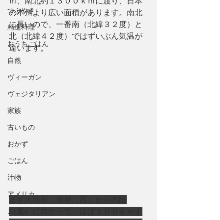
ｍ、南北約１３００ｋｍに渡り、日本
つぶやき
の本州より広い面積があります。南北
に長いので、一番南（北緯３２度）と
精進料理
北（北緯４２度）ではずいぶん気温が
おうちごはん
違います。
自然
ヴィーガン
ヴェジタリアン
家族
古いもの
おかず
ごはん
汁物
アメリカ
まず大地形。海岸（西）から内陸
カフェ
（東）に向かって、ほぼ１００ｋｍず