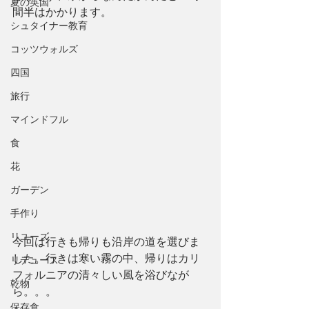
夏の英国
間半はかかります。
シュタイナー教育
コッツウォルズ
四国
旅行
マインドフル
食
花
ガーデン
手作り
リユーズ
今回は行きも帰りも沿岸の道を選びま
した。行きは寒い霧の中、帰りはカリ
リデュース
フォルニアの清々しい風を浴びなが
乾物
ら。。。
保存食