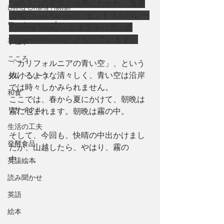
つの３つの帯状の地帯にわかれ、海岸
Living Ohana Hawaii
山地(Coast Ranges)、セントラルバレー
ワークショップ
(Central Valley)、シエラネバダ山脈
（Sierra Nevada）となっています。
手仕事
こころ
「カリフォルニアの青い空」、という
抜けるような清々しく、青い空は沿岸
タレ・ソース
では時々しかみられません。
和食
ここでは、春から夏にかけて、朝晩は
リサイクル
霧に包まれます。朝晩は霧の中。
生活の工夫
そして、今回も、快晴の中出かけまし
発酵食品
たが、山越したら、やはり、霧の
中。。。
英語絵本
読み聞かせ
英語
絵本