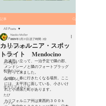
記事
All Posts
Naoko Moller
All Posts
2021年3月31日
読了時間: 3分
カリフォルニア・スポッ
ライフスタイル
トライト Mendocino
レシピ
急遽思い立って、一泊予定で隣の郡、
たべもの
メンドシーノと隣のフォートブラッグ
料理のコツ
へ行って来ました。
なぜか、春に行きたくなる場所。ここ
山の暮らし
には、太平洋に面している、小さいけ
北カリフォルニア
れど小洒落た町があります。
たび
カリフォルニア州は東西約３００ｋ
ハワイ