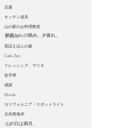
豆腐
キッチン道具
山の家のお料理教室
部屋からの眺め。夕暮れ。
ブランチ
英語えほんの森
Cafe Zen
ドレッシング、マリネ
岩手県
感謝
Ebook
カリフォルニア・スポットライト
北米西海岸
この日は満月。
パン