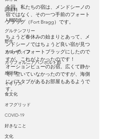
今回、私たちの宿は、メンドシーノの
調味料
宿ではなく、その一つ手前のフォート
人間関係
ブラッグ（Fort Bragg）です。
グルテンフリー
ちょうど春休みの始まりとあって、メ
野生
ンドシーノではちょうど良い宿が見つ
からず、フォートブラッグにしたので
スローライフ
すが、これがよかったのです！
カリフォルニアハンボルト郡
オーションビューのお宿。広くて静か
感謝祭
で。空いていなかったのですが、海側
にバスタブがあるお部屋もあるようで
イギリス
す。
食文化
オフグリッド
COVID-19
好きなこと
文化