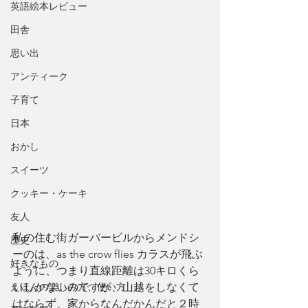
英語絵本レビュー
田舎
思い出
アンティーク
子育て
日本
おかし
スイーツ
クッキー・ケーキ
友人
私の住む街ガーバービルからメンドシ
歴史
ーのは、as the crow flies カラスが飛ぶ
好きなもの
ように、つまり直線距離は30キロくら
いしかないのですが、山越をしなくて
えほんの楽しみ方、使い方
はならず、家からなんだかんだと２時