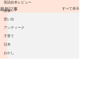
英語絵本レビュー
すべて表示
最新記事
田舎
思い出
アンティーク
子育て
日本
おかし
スイーツ
クッキー・ケーキ
友人
歴史
好きなもの
えほんの楽しみ方、使い方
コメント