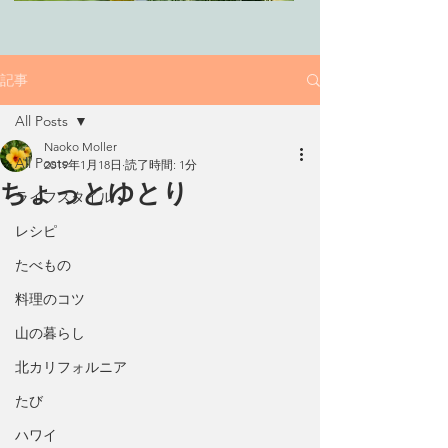
記事
All Posts
Naoko Moller
All Posts
2019年1月18日
読了時間: 1分
ちょっとゆとり
ライフスタイル
レシピ
たべもの
料理のコツ
山の暮らし
北カリフォルニア
たび
ハワイ