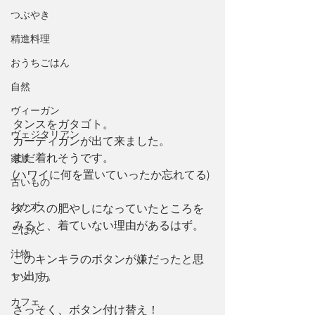
つぶやき
精進料理
おうちごはん
自然
ヴィーガン
タンスをガタゴト。
ヴェジタリアン
カーディガンが出て来ました。
まだ着れそうです。
家族
(ハワイに何を置いていったか忘れてる)
古いもの
おかず
タンスの肥やしになっていたところを
みると、着ていない理由があるはず。
ごはん
汁物
このキンキラのボタンが嫌だったと思
い出す。
アメリカ
カフェ
さっそく、ボタン付け替え！