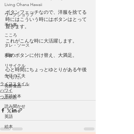
Living Ohana Hawaii
ボタンフェッチなので、洋服を捨てる
ワークショップ
時にはこういう時にはボタンはとって
手仕事
置きます。
こころ
これがこんな時に大活躍します。
タレ・ソース
貝のボタンに付け替え、大満足。
和食
リサイクル
心と時間にちょっとゆとりがある午後
生活の工夫
でした。
ライフスタイル
発酵食品
ハワイ
英語絵本
つぶやき
読み聞かせ
英語
絵本