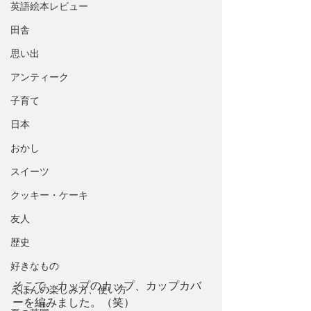
英語絵本レビュー
田舎
思い出
アンティーク
子育て
日本
おかし
スイーツ
クッキー・ケーキ
友人
歴史
好きなもの
そこで、カップのカップ、カップカバ
えほんの楽しみ方、使い方
ーを編みました。（笑）