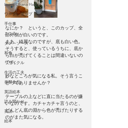
Living Ohana Hawaii
ワークショップ
手仕事
なにか？　というと、このカップ、全
こころ
部外側が白いのです。
まあ、綺麗なのですが、底も白い色。
タレ・ソース
そうすると、使っているうちに、底か
和食
ら白が禿げてくることは間違いないの
です。
リサイクル
生活の工夫
妙なところが気になる私。そう言うこ
発酵食品
とってありませんか？
英語絵本
テーブルの上などに直に当たるのが嫌
読み聞かせ
いなのです。カチャカチャ言うのと、
どんどん底の淵から色が禿げたりする
英語
のがまた気になる。
絵本