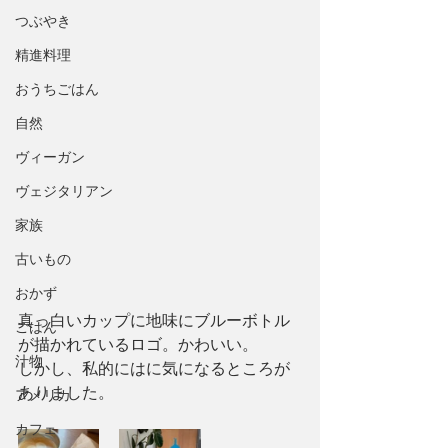
つぶやき
精進料理
おうちごはん
自然
ヴィーガン
ヴェジタリアン
家族
古いもの
おかず
真っ白いカップに地味にブルーボトル
ごはん
が描かれているロゴ。かわいい。
汁物
しかし、私的にはに気になるところが
ありました。
アメリカ
カフェ