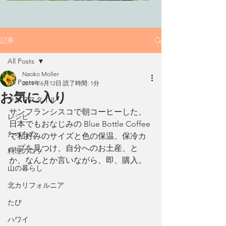
記事
All Posts
Naoko Moller
All Posts
2019年6月12日
読了時間: 1分
お気に入り
ライフスタイル
サンフランシスコで朝コーヒーした、
レシピ
日本でもおなじみの Blue Bottle Coffee 
たべもの
で私好みのサイズと色の保温、保冷カ
ップを見つけ、自分へのお土産、と
料理のコツ
か、なんとか言いながら、即、購入。
山の暮らし
北カリフォルニア
たび
ハワイ