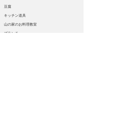
豆腐
キッチン道具
山の家のお料理教室
ブランチ
Have a good day
英語えほんの森
Cafe Zen
ライフスタイル
ドレッシング、マリネ
山の暮らし
北カリフォルニア
岩手県
感謝
Ebook
カリフォルニア・スポットライト
北米西海岸
すべて表示
最新記事
パン