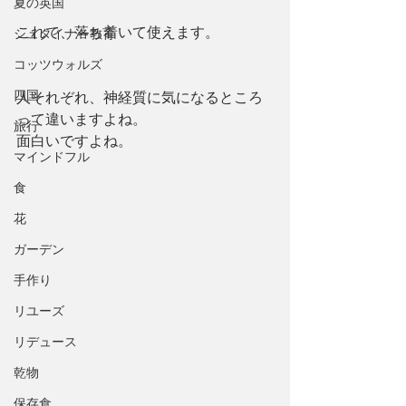
夏の英国
これで、落ち着いて使えます。
シュタイナー教育
コッツウォルズ
四国
人それぞれ、神経質に気になるところ
って違いますよね。
旅行
面白いですよね。
マインドフル
食
花
ガーデン
手作り
リユーズ
リデュース
乾物
保存食