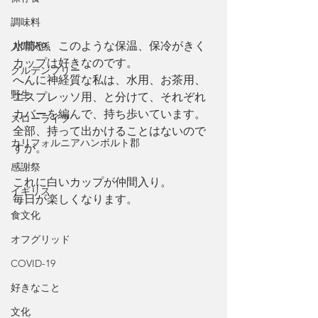
調味料
水筒や、このような保温、保冷がきく
人間関係
カップは好きなのです。
グルテンフリー
へんに神経質な私は、水用、お茶用、
野生
エスプレッソ用、と分けて、それぞれ
カバーを編んで、持ち歩いています。
スローライフ
全部、持って出かけることはないので
カリフォルニアハンボルト郡
すが。
感謝祭
これに白いカップが仲間入り。
イギリス
毎日が楽しくなります。
食文化
オフグリッド
COVID-19
好きなこと
文化