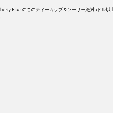
and、Liberty Blue のこのティーカップ＆ソーサー絶対5ド
。