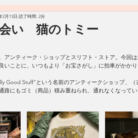
9年2月13日
読了時間: 2分
料理
おうちごはん
自然
ヴィーガン
ヴェジタ
会い 猫のトミー
ん
汁物
アメリカ
カフェ
Living Ohana Hawaii
、アンティーク・ショップとスリフト・ストア。今回は
良いことに、いつもより「お宝さがし」に拍車がかかり
ソース
和食
リサイクル
生活の工夫
発酵食品
lly Good Stuff"という名前のアンティークショップ
通路にもゴミ（商品）積み重ねられ、通れなくなってい