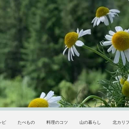
シピ
たべもの
料理のコツ
山の暮らし
北カリ