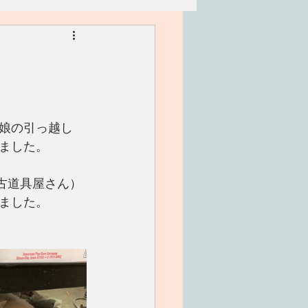
リアン
家族
ワークショップ
娘の引っ越し
ました。
、（古道具屋さん）
ました。