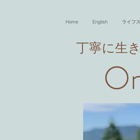
Home
English
ライフ
​丁寧に生
On