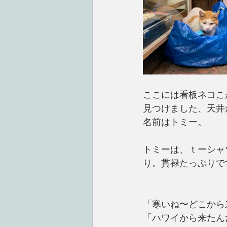
ここには看板ネコこ
見つけました、天井
名前はトミー。
トミーは、ｔーシ
り。貫禄たっぷりで
「寒いね〜どこから
「ハワイから来たん