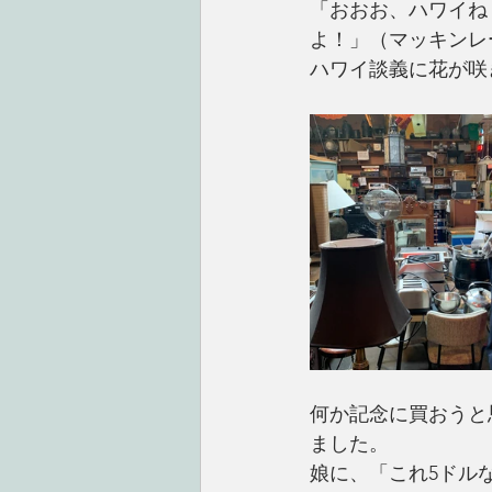
「おおお、ハワイね
よ！」（マッキンレ
ハワイ談義に花が咲
何か記念に買おうと
ました。
娘に、「これ5ドル