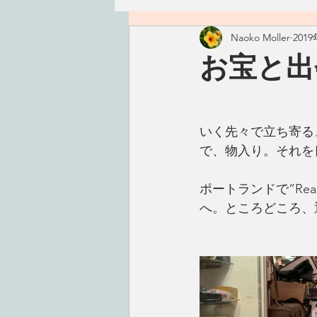
Naoko Moller
201
ハワイ
つぶやき
精進
お宝と出
古いもの
おかず
ごは
いく先々で立ち寄る
で、物入り。それを
手仕事
こころ
タレ・
ポートランドで”Rea
へ。ところどころ、