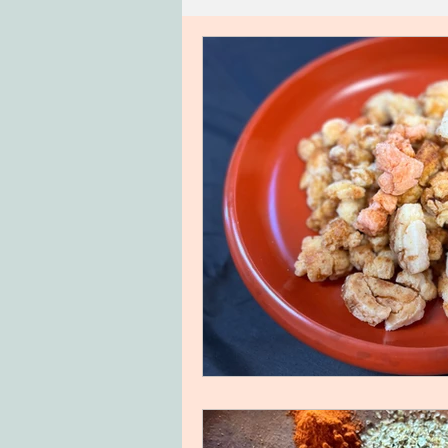
ハワイ
つぶやき
精進
古いもの
おかず
ごは
手仕事
こころ
タレ・