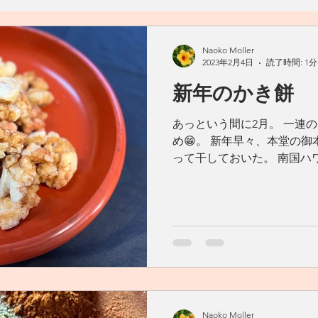
料理
おうちごはん
自然
ヴィーガン
ヴェジタ
Naoko Moller
2023年2月4日
読了時間: 1分
新年のかき餅
ん
汁物
アメリカ
カフェ
Living Ohana Hawaii
あっという間に2月。 一連
め😁。 新年早々、本堂の御
ソース
和食
リサイクル
生活の工夫
発酵食品
って干しておいた。 南国ハ
で、早めに処理。 油でじっ
油をかける。 湯気とともに, 
Naoko Moller