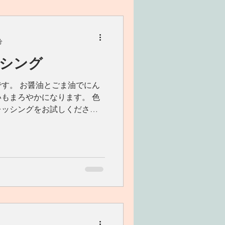
分
シング
す。 お醤油とごま油でにん
もまろやかになります。 色
レッシングをお試しくださ
 リンゴ酢(普通のお酢でも)
サラダ油などでも可...