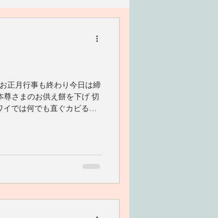
リアン
家族
ワークショップ
のお正月行事も終わり今日は締
本尊さまのお供え餅を下げ 切
ワイでは何でも直ぐカビるの
くり揚げる。 熱いうちにお醤
ジューッといい音がして、...