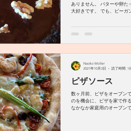
ありません。 バターや卵た
大好きです。 でも、ビーガ
わない）レシピで、納得のい
ば、とても嬉しいです。...
Naoko Moller
2021年10月3日
読了時間: 1
ピザソース
数ヶ月前、ピザをオーブン
のを機会に、ピザを家で作る
なかなか家庭用のオーブン
ていましたが、それは撤回！
のせて、いつでも手軽に焼ける