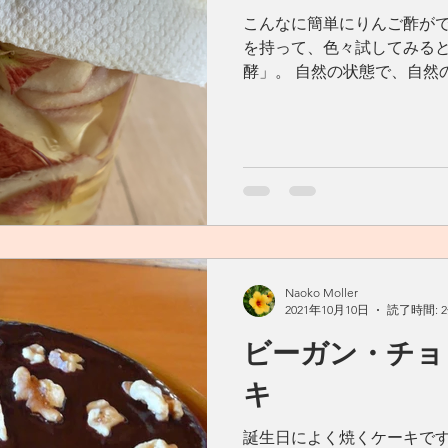
こんなに簡単にりんご酢が
を持って、色々試してみる
酵」。 自然の状態で、自然
一連の「発酵」実験の中で
ました。 材料はりんごと水
た。...
Naoko Moller
2021年10月10日
読了時間: 
ビーガン・チョ
キ
誕生日によく焼くケーキで