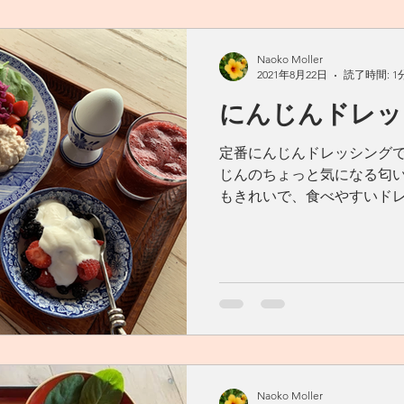
Naoko Moller
2021年8月22日
読了時間: 1
にんじんドレッ
定番にんじんドレッシングで
じんのちょっと気になる匂い
もきれいで、食べやすいド
い。 人参 1本 玉ねぎ ½個
80cc べにばな油 170cc 
Naoko Moller