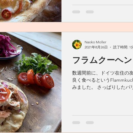
Naoko Moller
2021年8月26日
読了時間: 1
フラムクーヘン
数週間前に、ドイツ在住の
良く食べるというFlammku
みました。 さっぱりしたパ
す。 おやつに軽食に。我が
した。 イーストなどはい
が、ローリ...