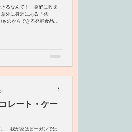
できるなんて！ 発酵に興味
と意外に身近にある「発
のものからできる発酵食品。
今日は、りんご酢を作ってみ
とお砂糖で作ってみまし
2分
コレート・ケー
す。 我が家はビーガンでは