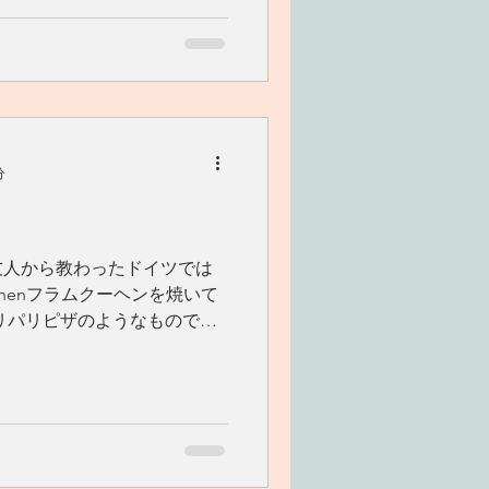
分
友人から教わったドイツでは
chenフラムクーヘンを焼いて
リパリピザのようなもので
家ではブランチにいただきま
らないので、気軽に焼けます