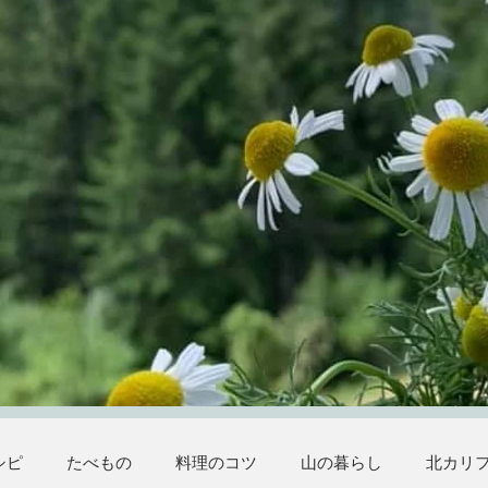
シピ
たべもの
料理のコツ
山の暮らし
北カリ