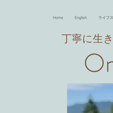
Home
English
ライフ
​丁寧に生
On