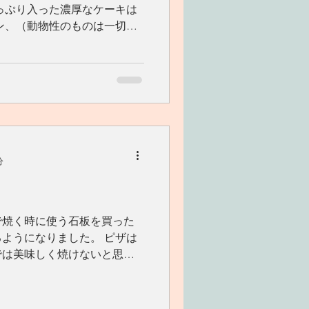
っぷり入った濃厚なケーキは
ン、（動物性のものは一切使
く美味しさのものが あれ
分
で焼く時に使う石板を買った
ようになりました。 ピザは
では美味しく焼けないと思っ
 簡単で好きなトッピングを
ようになり嬉しいです♪...