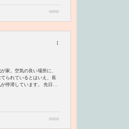
く
我が家。空気の良い場所に、
建てられているとはいえ、長
が停滞しています。 先日
話しましたが、 実は、我が
。笑。...