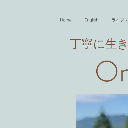
Home
English
ライフ
​丁寧に生
On