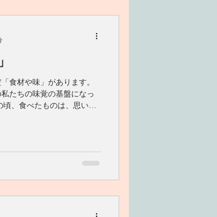
分
」
だ「食材や味」があります。
の私たちの味覚の基盤になっ
の頃、食べたものは、思い出
く、それを糸口として、引き
「誰と、どこで、どんな雰囲