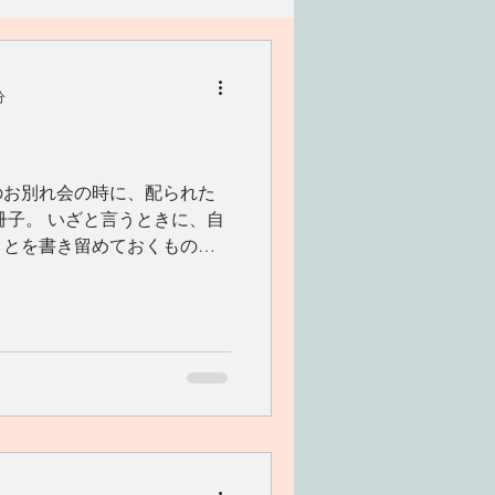
リアン
家族
分
ワークショップ
のお別れ会の時に、配られた
いう冊子。 いざと言うときに、自
ことを書き留めておくもので
人たちに承認してもらいまし