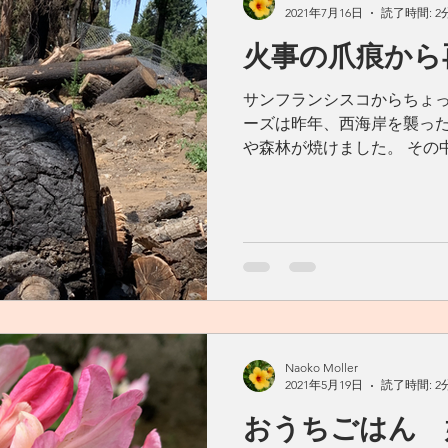
2021年7月16日
読了時間: 2
火事の爪痕から
サンフランシスコからちょ
ーズは昨年、西海岸を襲っ
や森林が焼けました。 その
た。 先週、初めて私たちは
全焼した家の裏には広いデ
キの真ん中に大きな木...
Naoko Moller
2021年5月19日
読了時間: 2
おうちごはん 