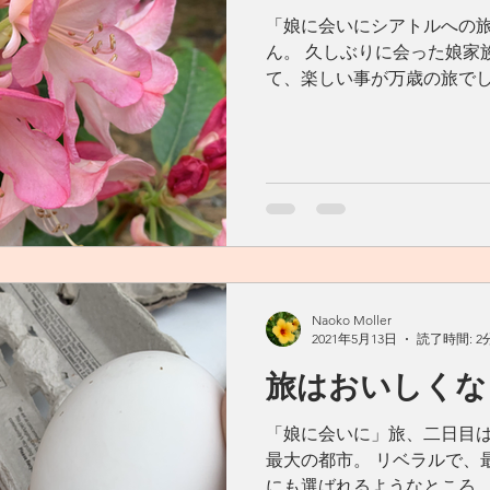
「娘に会いにシアトルへの旅
ん。 久しぶりに会った娘家
て、楽しい事が万歳の旅でし
への旅」 ワシントン州シア
ニアよりもちょっぴり涼しく
が満開♪...
Naoko Moller
2021年5月13日
読了時間: 2
旅はおいしくな
「娘に会いに」旅、二日目
最大の都市。 リベラルで、
にも選ばれるようなところ。