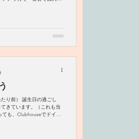
も有名です。 今回は、内陸に
カ西海岸沿岸を走る101号線
分
う
たり前） 誕生日の過ごし
ってきています。（これも当
も、Clubhouseでドイツ
フィンランドからはフィンラ
イタリア語で、フランスから