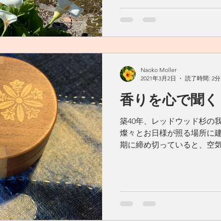
Naoko Moller
2021年3月2日
読了時間: 2分
香りを心で聞
築40年、レッドウッド杉の
燦々とお日様が照る場所に
期に締め切っていると、空気
は、ラベンダーを焚いたとお
家の匂いは、お香、線香の香り