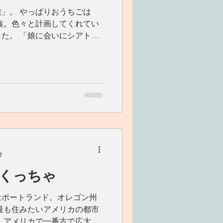
」。 やっぱりおうちごは
族。色々と計画してくれてい
た。 「娘に会いにシアトル
トル近郊の5月は北カリフォル
、 州の花であるシャクナゲ
分
くっちゃ
はポートランド。オレゴン州
最も住みたいアメリカの都市
 アメリカで一番古で広大な