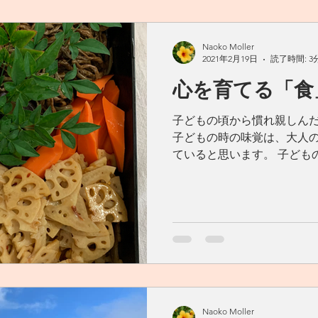
Naoko Moller
2021年2月19日
読了時間: 3
心を育てる「食
子どもの頃から慣れ親しん
子どもの時の味覚は、大人
ていると思います。 子ども
の味として残るだけではな
出すと、それを食べた時、
気で食べていたか」と...
Naoko Moller