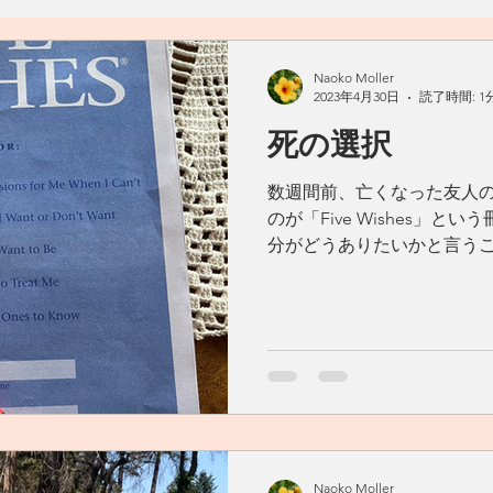
料理
おうちごはん
自然
ヴィーガン
ヴェジタ
Naoko Moller
2023年4月30日
読了時間: 1
死の選択
ん
汁物
アメリカ
カフェ
Living Ohana Hawaii
数週間前、亡くなった友人
のが「Five Wishes」と
ソース
和食
リサイクル
生活の工夫
発酵食品
分がどうありたいかと言う
す。 誕生日に書き込み、友
た。 その内容は：...
Naoko Moller