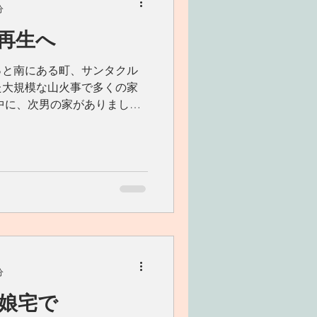
分
再生へ
っと南にある町、サンタクル
た大規模な山火事で多くの家
中に、次男の家がありまし
その跡地へ行ってきました。
ッキがありました。そのデッ
分
娘宅で