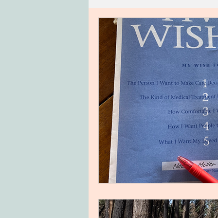
ハワイ
つぶやき
精進
古いもの
おかず
ごは
手仕事
こころ
タレ・