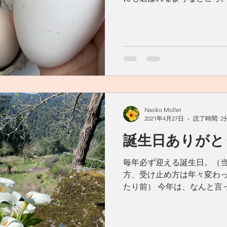
バラ園、12の橋の街として
できるだけ入らず、北アメリ
をどんどん行...
Naoko Moller
2021年4月27日
読了時間: 2
誕生日ありがと
毎年必ず迎える誕生日。（当
方、受け止め方は年々変わ
たり前） 今年は、なんと言って
に住む友人はドイツ語で、
ンド語で、イタリアからは
はフランス語で...