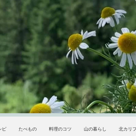
シピ
たべもの
料理のコツ
山の暮らし
北カリ