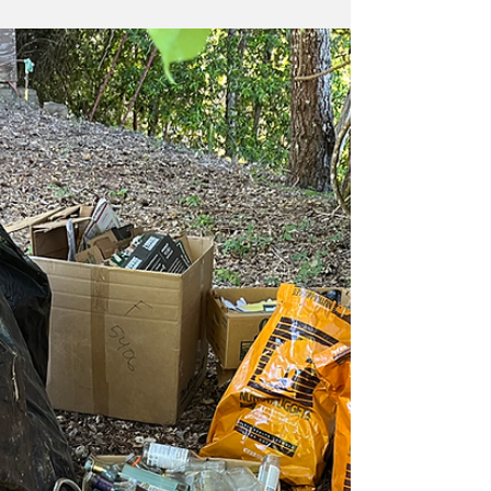
3月に仕込んだひよこ豆味噌、麦麹と米糀を
混ぜたお味噌の蔵出し。 色も綺麗で美味し
いお味噌の出来上がり。 以前余っていた麦
麹と米糀を合わせて仕込んだ味噌が美味しか
ったので今年も作りました。 なぜか、カリ
フォルニアは麦味噌が美味しく感じます。...