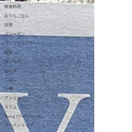
精進料理
おうちごはん
自然
ヴィーガン
ヴェジタリアン
家族
古いもの
おかず
ごはん
汁物
アメリカ
カフェ
Living Ohana Hawaii
ワークショップ