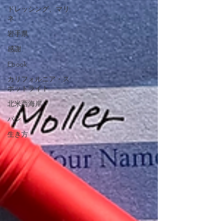
ドレッシング、マリ
ネ
岩手県
感謝
Ebook
カリフォルニア・ス
ポットライト
北米西海岸
パン
生き方