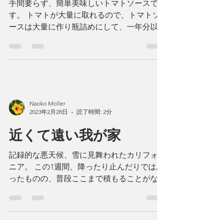
マリナーラソース
手間要らず、簡単美味しいトマトソースで
す。 トマトが大量に取れるので、トマトソ
ースは大量に作り瓶詰めにして、一年分以上
ベースメントにあります。 それを使った
り、ない時には、缶詰のトマトを使ったりし
てこのソースを作ります。...
Naoko Moller
2023年2月28日
読了時間: 2分
近くて遠い我が家
記録的な悪天候、雪に見舞われたカリフォル
ニア。 この1週間、降ったり止んだりではあ
ったものの、普段ここまで積もることがない
雪により、国道は遮断され、停電になり、山