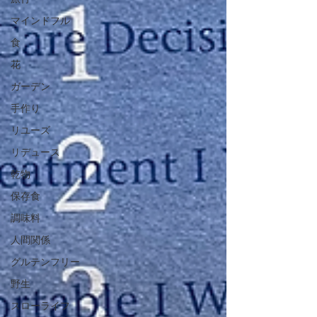
マインドフル
食
花
ガーデン
手作り
リユーズ
リデュース
乾物
保存食
調味料
人間関係
グルテンフリー
野生
スローライフ