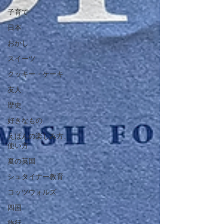
子育て
日本
おかし
スイーツ
クッキー・ケーキ
友人
歴史
好きなもの
えほんの楽しみ方、
使い方
夏の英国
シュタイナー教育
コッツウォルズ
四国
旅行