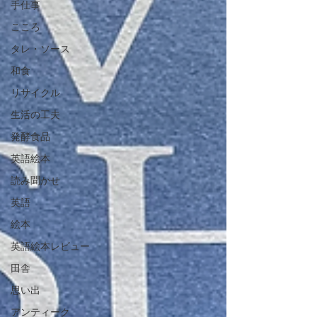
手仕事
こころ
タレ・ソース
和食
リサイクル
生活の工夫
発酵食品
英語絵本
読み聞かせ
英語
絵本
英語絵本レビュー
田舎
思い出
アンティーク