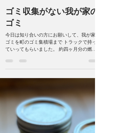
Naoko Moller
2022年6月27日
読了時間: 1分
ゴミ収集がない我が家の
ゴミ
今日は知り合いの方にお願いして、我が家の
ゴミを町のゴミ集積場まで トラックで持っ
ていってもらいました。 約四ヶ月分の燃え
ないゴミです。 封筒など（プラスティック
が一部でもついているもの） プラスティッ
ク瓶や入れ物 ガラス瓶などなど...