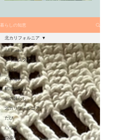
暮らしの知恵
北カリフォルニア
All Posts
ライフスタイル
レシピ
たべもの
料理のコツ
山の暮らし
北カリフォルニア
たび
ハワイ
つぶやき