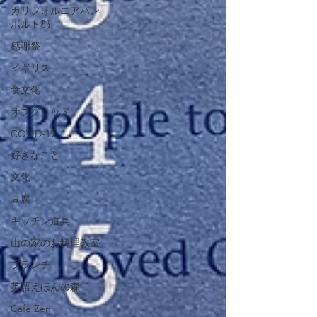
カリフォルニアハン
ボルト郡
感謝祭
イギリス
食文化
オフグリッド
COVID-19
好きなこと
文化
豆腐
キッチン道具
山の家のお料理教室
ブランチ
英語えほんの森
Cafe Zen