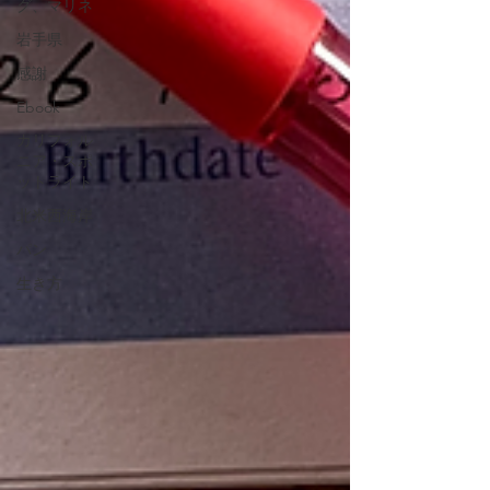
グ、マリネ
岩手県
感謝
Ebook
カリフォル
ニア・スポ
ットライト
北米西海岸
パン
生き方