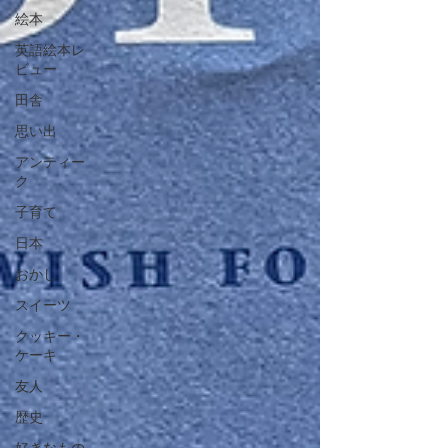
絵本
英語絵本レ
ビュー
田舎
思い出
アンティー
ク
子育て
日本
おかし
スイーツ
クッキー・
ケーキ
友人
歴史