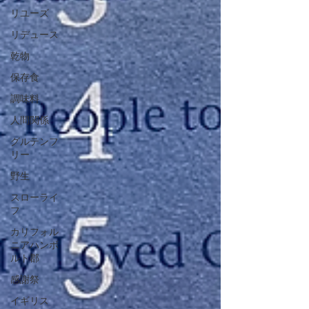
リユーズ
リデュース
乾物
保存食
調味料
人間関係
グルテンフ
リー
野生
スローライ
フ
カリフォル
ニアハンボ
ルト郡
感謝祭
イギリス