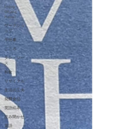
Living
Ohana
Hawaii
ワークショ
ップ
手仕事
こころ
タレ・ソー
ス
和食
リサイクル
生活の工夫
発酵食品
英語絵本
読み聞かせ
英語