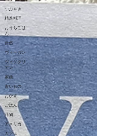
つぶやき
精進料理
おうちごは
ん
自然
ヴィーガン
ヴェジタリ
アン
家族
古いもの
おかず
ごはん
汁物
アメリカ
カフェ