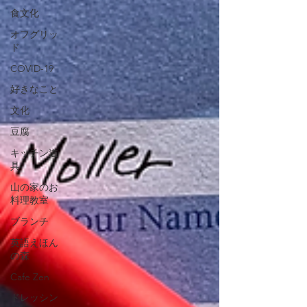
食文化
オフグリッ
ド
COVID-19
好きなこと
文化
豆腐
キッチン道
具
山の家のお
料理教室
ブランチ
英語えほん
の森
Cafe Zen
ドレッシン