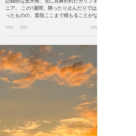
近くて遠い我が家
記録的な悪天候、雪に見舞われたカリフォル
ニア。 この1週間、降ったり止んだりではあ
ったものの、普段ここまで積もることがない
雪により、国道は遮断され、停電になり、山
の我が家の地域ではこの雪に慣れていない
木々が多く倒れ、とんでもないことになって
います。...