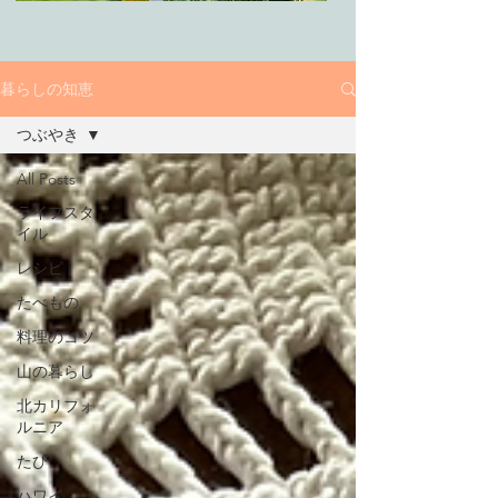
暮らしの知恵
つぶやき
All Posts
ライフスタ
イル
レシピ
たべもの
料理のコツ
山の暮らし
北カリフォ
ルニア
たび
ハワイ