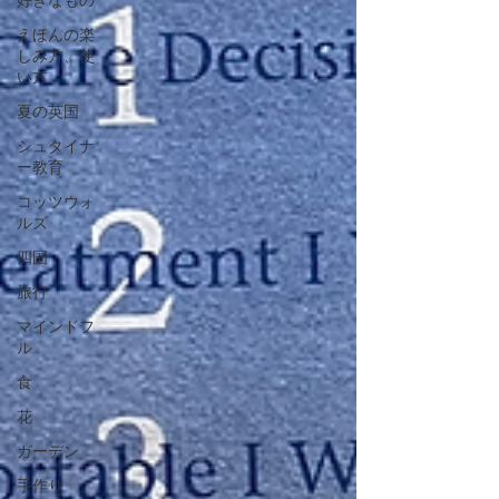
好きなもの
えほんの楽
しみ方、使
い方
夏の英国
シュタイナ
ー教育
コッツウォ
ルズ
四国
旅行
マインドフ
ル
食
花
ガーデン
手作り