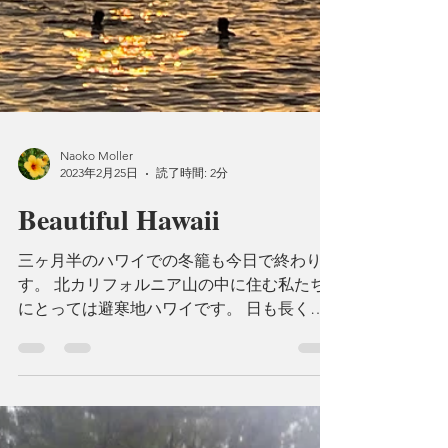
Naoko Moller
2023年2月25日
読了時間: 2分
Beautiful Hawaii
三ヶ月半のハワイでの冬籠も今日で終わりで
す。 北カリフォルニア山の中に住む私たち
にとっては避寒地ハワイです。 日も長くな
り、春の気配もちらほら感じられる山....のは